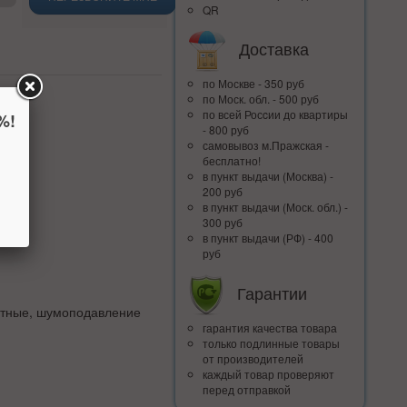
QR
Доставка
по Москве - 350 руб
по Моск. обл. - 500 руб
по всей Росcии до квартиры
%!
- 800 руб
самовывоз м.Пражская -
бесплатно!
в пункт выдачи (Москва) -
200 руб
в пункт выдачи (Моск. обл.) -
300 руб
в пункт выдачи (РФ) - 400
руб
Гарантии
нитные, шумоподавление
гарантия качества товара
только подлинные товары
от производителей
каждый товар проверяют
перед отправкой