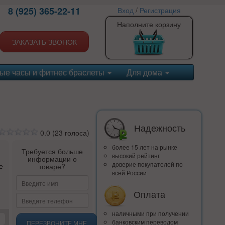
8 (925) 365-22-11
Вход
/
Регистрация
Наполните корзину
ЗАКАЗАТЬ ЗВОНОК
ые часы и фитнес браслеты
Для дома
Надежность
0.0
(
23
голоса)
более 15 лет на рынке
Требуется больше
высокий рейтинг
информации о
доверие покупателей по
е
товаре?
всей России
Оплата
наличными при получении
банковским переводом
ПЕРЕЗВОНИТЕ МНЕ