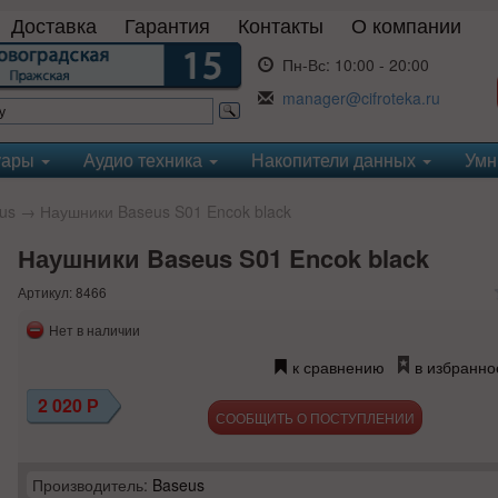
Доставка
Гарантия
Контакты
О компании
Пн-Вс:
10:00 - 20:00
manager@cifroteka.ru
уары
Аудио техника
Накопители данных
Умн
us
→ Наушники Baseus S01 Encok black
Наушники Baseus S01 Encok black
Артикул: 8466
Нет в наличии
к сравнению
в избранно
2 020
Р
СООБЩИТЬ О ПОСТУПЛЕНИИ
Производитель:
Baseus