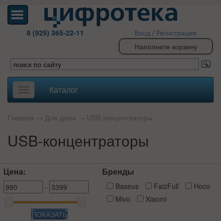
8 (925) 365-22-11
Вход
/
Регистрация
Наполните корзину
Каталог
Toggle
navigation
Главная
→
Для дома
→
USB-концентраторы
USB-концентраторы
Цена:
Бренды
Baseus
FaizFull
Hoco
-
Mivo
Xiaomi
ПОКАЗАТЬ