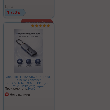
Цена:
1 750 р.
Хаб Hoco HB52 Wow 8-IN-1 multi
function converter
(HDTV+RJ45+SD/TF+PD+Type-
C3.0+USB3.0*2) серый
Производитель:
Hoco
Нет в наличии