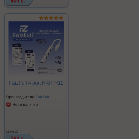
400 р.
FaizFull 4 port H-8 FH12
Производитель:
FaizFull
Нет в наличии
Цена:
390 р.