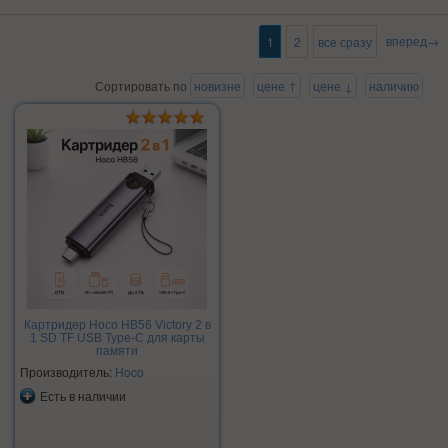
вперед→
1
2
все сразу
Сортировать по
новизне
цене ↑
цене ↓
наличию
Картридер Hoco HB56 Victory 2 в
1 SD TF USB Type-C для карты
памяти
Производитель:
Hoco
Есть в наличии