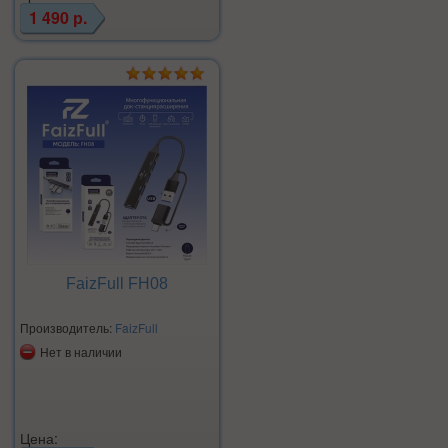
1 490 р.
FaizFull FH08
Производитель:
FaizFull
Нет в наличии
Цена: