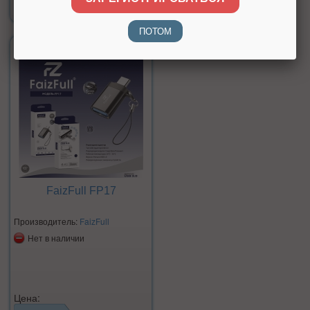
400 р.
ПОТОМ
FaizFull FP17
Производитель:
FaizFull
Нет в наличии
Цена: