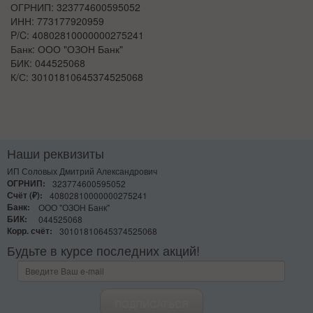
ОГРНИП: 323774600595052
ИНН: 773177920959
P/C:
40802810000000275241
Банк: ООО "ОЗОН Банк"
БИК: 044525068
К/С: 30101810645374525068
Наши реквизиты
ИП Соловых Дмитрий Александрович
ОГРНИП:
323774600595052
Счёт (₽):
40802810000000275241
Банк:
ООО "ОЗОН Банк"
БИК:
044525068
Корр. счёт:
30101810645374525068
Будьте в курсе последних акций!