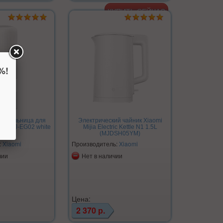
%!
ая мельница для
Электрический чайник Xiaomi
 Joy CJ-EG02 white
Mijia Electric Kettle N1 1.5L
(MJDSH05YM)
:
Xiaomi
Производитель:
Xiaomi
чии
Нет в наличии
Цена:
2 370 р.