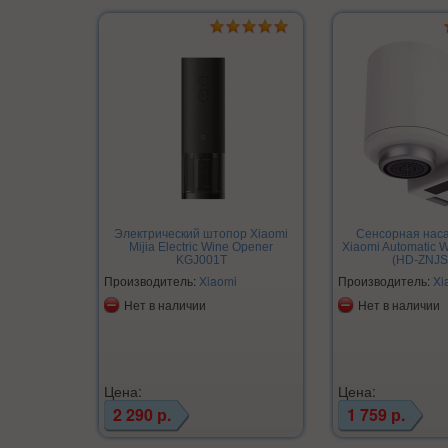
Электрический штопор Xiaomi
Сенсорная наса
Mijia Electric Wine Opener
Xiaomi Automatic W
KGJ001T
(HD-ZNJS
Производитель:
Xiaomi
Производитель:
Xi
Нет в наличии
Нет в наличии
Цена:
Цена:
2 290 р.
1 759 р.