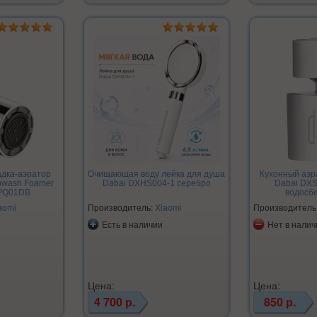
адка-аэратор
Очищающая воду лейка для душа
Кухонный аэра
thwash Foamer
Dabai DXHS004-1 серебро
Dabai DXSZ
PQ01DB
водосб
aomi
Производитель:
Xiaomi
Производитель
Есть в наличии
Нет в налич
Цена:
Цена:
4 700 р.
850 р.