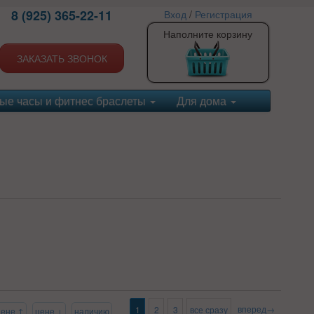
8 (925) 365-22-11
Вход
/
Регистрация
Наполните корзину
ЗАКАЗАТЬ ЗВОНОК
ые часы и фитнес браслеты
Для дома
вперед→
1
2
3
все сразу
цене ↑
цене ↓
наличию