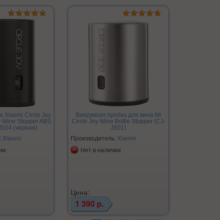
 Xiaomi Circle Joy
Вакуумная пробка для вина Mi
 Wine Stopper ABS
Circle Joy Wine Bottle Stopper (CJ-
-JS04 (черная)
JS01)
:
Xiaomi
Производитель:
Xiaomi
ии
Нет в наличии
Цена:
1 390 р.