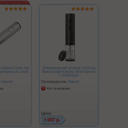
Xiaomi Circle Joy
Электрический штопор Circle joy
еребристый, 24см
Black Knight Electric Wine Opener
CJ-EKPQ10
:
Xiaomi
Производитель:
Xiaomi
ии
Нет в наличии
Цена:
1 007 р.