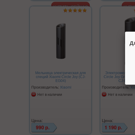
Д
Мельница электрическая для
Электромельниц
специй Xiaomi Circle Joy (CJ-
Circle Joy Gravity E
EG04)
CJ-EG03 S
Производитель:
Xiaomi
Производитель:
Xi
Нет в наличии
Нет в наличии
Цена:
Цена:
990 р.
1 190 р.