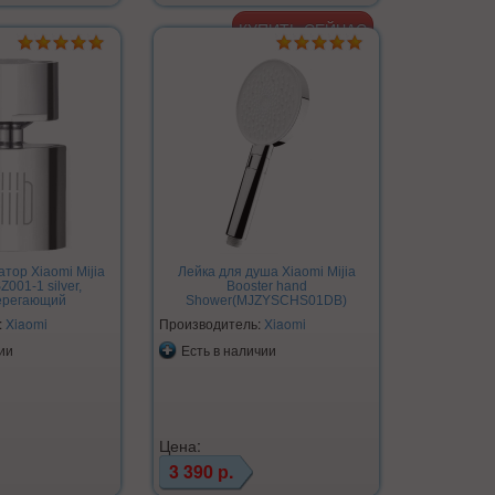
тор Xiaomi Mijia
Лейка для душа Xiaomi Mijia
001-1 silver,
Booster hand
ерегающий
Shower(MJZYSCHS01DB)
:
Xiaomi
Производитель:
Xiaomi
ии
Есть в наличии
Цена:
3 390 р.