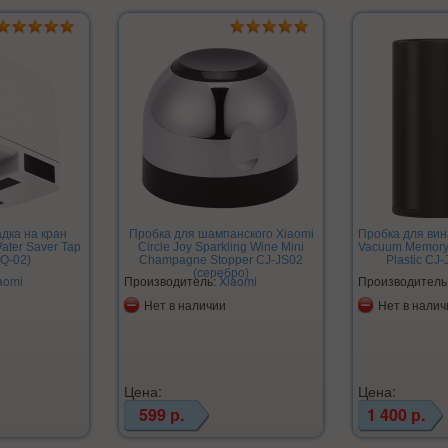
дка на кран
Пробка для шампанского Xiaomi
Пробка для вина
ater Saver Tap
Circle Joy Sparkling Wine Mini
Vacuum Memory
Q-02)
Champagne Stopper CJ-JS02
Plastic CJ
(серебро)
aomi
Производитель:
Xiaomi
Производитель
Нет в наличии
Нет в налич
Цена:
Цена:
599 р.
1 400 р.