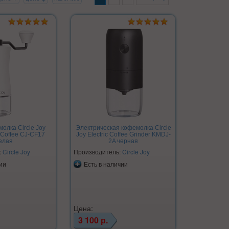
олка Circle Joy
Электрическая кофемолка Circle
 Coffee CJ-CF17
Joy Electric Coffee Grinder KMDJ-
елая
2A черная
:
Circle Joy
Производитель:
Circle Joy
ии
Есть в наличии
Цена:
3 100 р.