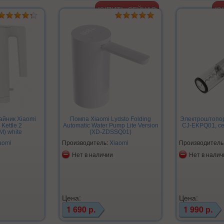
айник Xiaomi
Помпа Xiaomi Lydsto Folding
Электроштопор 
 Kettle 2
Automatic Water Pump Lite Version
CJ-EKPQ01, с
) white
(XD-ZDSSQ01)
aomi
Производитель:
Xiaomi
Производитель
Нет в наличии
Нет в налич
Цена:
Цена:
1 690 р.
1 990 р.