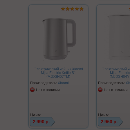
Электрический чайник Xiaomi
Электрический ч
Mijia Electric Kettle S1
Mijia Electric
(MJDSH07YM)
(MJDSH04YM
Производитель:
Xiaomi
Производитель:
Xi
Нет в наличии
Нет в наличии
Цена:
Цена:
2 990 р.
2 950 р.