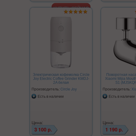
Электрическая кофемолка Circle
Поворотная нас
Joy Electric Coffee Grinder KMDJ-
Xiaomi Mijia Mou
2A белая
S1 (MJSKQ
Производитель:
Circle Joy
Производитель:
Xi
Есть в наличии
Есть в наличии
Цена:
Цена:
3 100 р.
1 190 р.