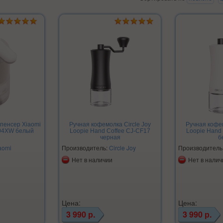
пенсер Xiaomi
Ручная кофемолка Circle Joy
Ручная кофем
J04XW белый
Loopie Hand Coffee CJ-CF17
Loopie Hand
черная
б
aomi
Производитель:
Circle Joy
Производитель
Нет в наличии
Нет в налич
Цена:
Цена:
3 990 р.
3 990 р.