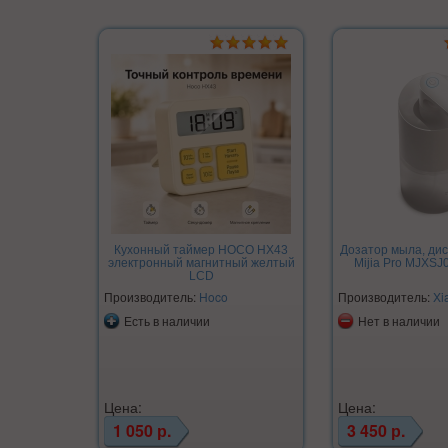
Кухонный таймер HOCO HX43
Дозатор мыла, дис
электронный магнитный желтый
Mijia Pro MJXS
LCD
Производитель:
Hoco
Производитель:
Xi
Есть в наличии
Нет в наличии
Цена:
Цена:
1 050 р.
3 450 р.