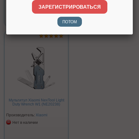
ЗАРЕГИСТРИРОВАТЬСЯ
Цена:
2 790 р.
ПОТОМ
Мультитул Xiaomi NexTool Light
Duty Wrench W1 (NE20238)
Производитель:
Xiaomi
Нет в наличии