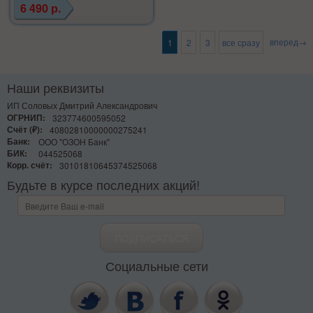
6 490 р.
вперед→
1
2
3
все сразу
Наши реквизиты
ИП Соловых Дмитрий Александрович
ОГРНИП:
323774600595052
Счёт (₽):
40802810000000275241
Банк:
ООО "ОЗОН Банк"
БИК:
044525068
Корр. счёт:
30101810645374525068
Будьте в курсе последних акций!
Социальные сети