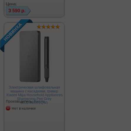
Цена:
3 590 р.
Электрическая шлифовальная
машина с насадками, гравер
Xiaomi Mijia Household Appliances
Sharpening Pen Gray
Производитель:
Xiaomi
(MJDMB001QW)
Нет в наличии