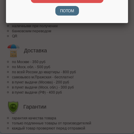
ПОТОМ
Оплата
наличными при получении
банковским переводом
QR
Доставка
по Москве - 350 руб
по Моск. обл. - 500 руб
по всей Росcии до квартиры - 800 руб
самовывоз м.Пражская - бесплатно!
в пункт выдачи (Москва) - 200 руб
в пункт выдачи (Моск. обл.) - 300 руб
в пункт выдачи (РФ) - 400 руб
Гарантии
гарантия качества товара
только подлинные товары от производителей
каждый товар проверяют перед отправкой