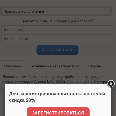
Производитель:
Sho-me
Требуется больше информации о товаре?
ПЕРЕЗВОНИТЕ МНЕ
Описание
Технические характеристики
Отзывы
Данное автомобильное зарядное устройство подходит для
радар-детекторов Combo №3 , Q520. Длина шнура 1.5
метра.
Для зарегистрированных пользователей
Надежность
скидка 20%!
более 15 лет на рынке
высокий рейтинг
ЗАРЕГИСТРИРОВАТЬСЯ
доверие покупателей по всей России