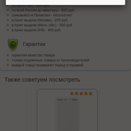
по Моск. обл. - 500 руб
по всей Росcии до квартиры - 800 руб
самовывоз м.Пражская - бесплатно!
в пункт выдачи (Москва) - 200 руб
в пункт выдачи (Моск. обл.) - 300 руб
в пункт выдачи (РФ) - 400 руб
Гарантии
гарантия качества товара
только подлинные товары от производителей
каждый товар проверяют перед отправкой
Также советуем посмотреть