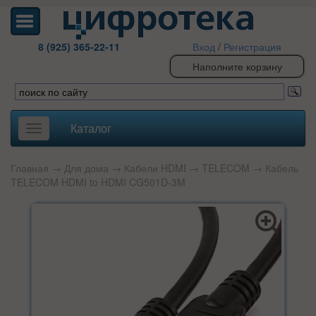
8 (925) 365-22-11
Вход
/
Регистрация
Наполните корзину
Каталог
Toggle
navigation
Главная
→
Для дома
→
Кабели HDMI
→
TELECOM
→ Кабель
TELECOM HDMI to HDMI CG501D-3M