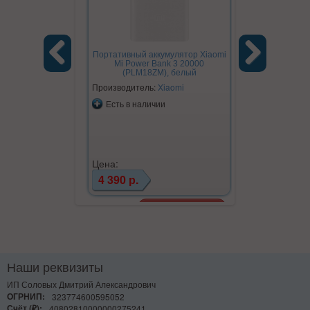
Портативный аккумулятор Xiaomi
Mi Power Bank 3 20000
(PLM18ZM), белый
Previous
Next
Производитель:
Xiaomi
Есть в наличии
Цена:
4 390 р.
Наши реквизиты
ИП Соловых Дмитрий Александрович
ОГРНИП:
323774600595052
Счёт (₽):
40802810000000275241