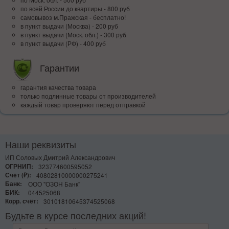
по всей Росcии до квартиры - 800 руб
самовывоз м.Пражская - бесплатно!
в пункт выдачи (Москва) - 200 руб
в пункт выдачи (Моск. обл.) - 300 руб
в пункт выдачи (РФ) - 400 руб
Гарантии
гарантия качества товара
только подлинные товары от производителей
каждый товар проверяют перед отправкой
Наши реквизиты
ИП Соловых Дмитрий Александрович
ОГРНИП:
323774600595052
Счёт (₽):
40802810000000275241
Банк:
ООО "ОЗОН Банк"
БИК:
044525068
Корр. счёт:
30101810645374525068
Будьте в курсе последних акций!