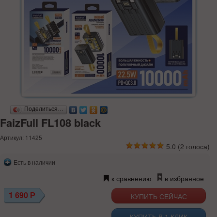
Поделиться…
FaizFull FL108 black
Артикул: 11425
5.0
(
2
голоса)
Есть в наличии
к сравнению
в избранное
1 690
Р
КУПИТЬ В 1 КЛИК