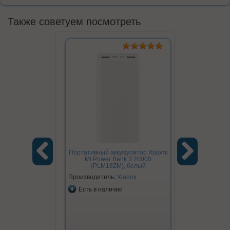
Также советуем посмотреть
Портативный аккумулятор Xiaomi
ZMI Lightnin
Mi Power Bank 3 20000
(
(PLM18ZM), белый
Previous
Next
Производитель:
Xiaomi
Производите
Есть в наличии
Есть в на