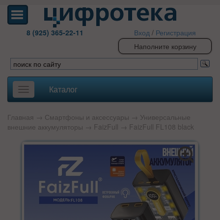
8 (925) 365-22-11
Вход
/
Регистрация
Наполните корзину
Каталог
Toggle
navigation
Главная
→
Смартфоны и аксессуары
→
Универсальные
внешние аккумуляторы
→
FaizFull
→ FaizFull FL108 black