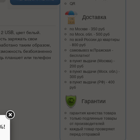
QR
Доставка
по Москве - 350 руб
 2 USB, цвет белый.
по Моск. обл. - 500 руб
сть заряжать свои
по всей Росcии до квартиры
аботано таким образом,
- 800 руб
самовывоз м.Пражская -
озможность безбоязненно
бесплатно!
едь планшет или телефон
в пункт выдачи (Москва) -
200 руб
в пункт выдачи (Моск. обл.) -
300 руб
в пункт выдачи (РФ) - 400
руб
Гарантии
гарантия качества товара
только подлинные товары
от производителей
%!
каждый товар проверяют
перед отправкой