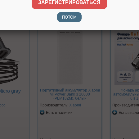
ЗАРЕГИСТРИРОВАТЬСЯ
ПОТОМ
Портативный аккумулятор Xiaomi
Фонарь а
icro gray
Mi Power Bank 3 20000
автомобильны
(PLM18ZM), белый
6 в 1
oco
Производитель:
Xiaomi
Производител
Есть в наличии
Есть в нал
Цена:
Цена: