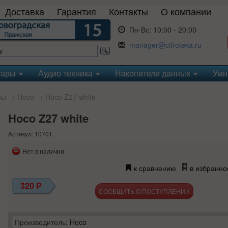
Доставка
Гарантия
Контакты
О компании
Пн-Вс:
10:00 - 20:00
manager@cifroteka.ru
уары
Аудио техника
Накопители данных
Умн
ры
→
Hoco
→ Hoco Z27 white
Hoco Z27 white
Артикул: 10701
Нет в наличии
к сравнению
в избранно
320
Р
СООБЩИТЬ О ПОСТУПЛЕНИИ
Производитель:
Hoco