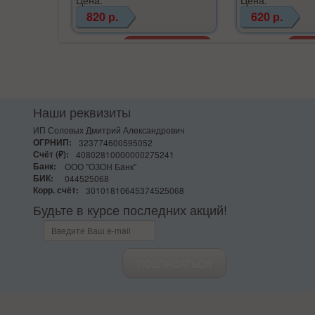
820 р.
620 р.
Наши реквизиты
ИП Соловых Дмитрий Александрович
ОГРНИП:
323774600595052
Счёт (₽):
40802810000000275241
Банк:
ООО "ОЗОН Банк"
БИК:
044525068
Корр. счёт:
30101810645374525068
Будьте в курсе последних акций!