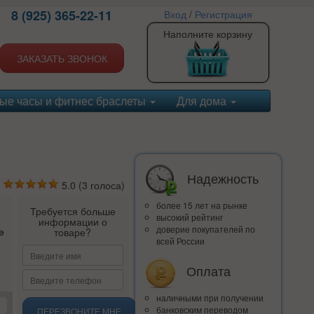
8 (925) 365-22-11
Вход
/
Регистрация
Наполните корзину
ЗАКАЗАТЬ ЗВОНОК
ые часы и фитнес браслеты
Для дома
Надежность
5.0
(
3
голоса)
более 15 лет на рынке
Требуется больше
высокий рейтинг
информации о
доверие покупателей по
е
товаре?
всей России
Оплата
наличными при получении
банковским переводом
ПЕРЕЗВОНИТЕ МНЕ