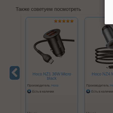
Также советуем посмотреть
Hoco NZ1 36W Micro
Hoco NZ4 M
black
Previous
Производитель:
Hoco
Производитель:
H
Есть в наличии
Есть в наличии
Цена:
Цена: