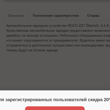
Описание
Технические характеристики
Отзывы
Автомобильное зарядное устройство HOCO Z27 Staunch, 2,4 A,
Качественная автомобильная зарядка предоставляет возможно
девайсы, не выходя из машины. Небольшое оборудование разр
что может подсоединятся от прикуривателя. Водитель имеет в
отправляться в длительные путешествия или командировки, в
теперь будут на полном заряде.
ля зарегистрированных пользователей скидка 20