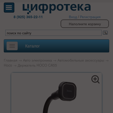
8 (925) 365-22-11
Вход
/
Регистрация
Наполните корзину
Каталог
Toggle
navigation
Главная
→
Авто электроника
→
Автомобильные аксессуары
→
Hoco
→ Держатель HOCO CA55