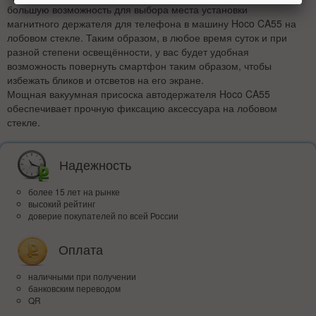
большую возможность для выбора места установки
магнитного держателя для телефона в машину Hoco CA55 на
лобовом стекле. Таким образом, в любое время суток и при
разной степени освещённости, у вас будет удобная
возможность повернуть смартфон таким образом, чтобы
избежать бликов и отсветов на его экране.
Мощная вакуумная присоска автодержателя Hoco CA55
обеспечивает прочную фиксацию аксессуара на лобовом
стекле.
Надежность
более 15 лет на рынке
высокий рейтинг
доверие покупателей по всей России
Оплата
наличными при получении
банковским переводом
QR