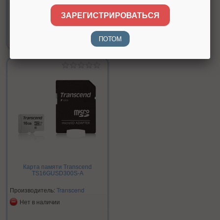
ЗАРЕГИСТРИРОВАТЬСЯ
Цена:
390 р.
ПОТОМ
Карта памяти Transcend
TS16GUSD300S-A
Производитель:
Transcend
Нет в наличии