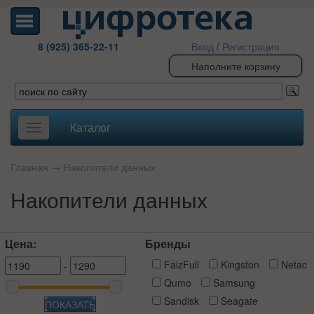
8 (925) 365-22-11
Вход
/
Регистрация
Наполните корзину
Каталог
Toggle
navigation
Главная
→
Накопители данных
Накопители данных
Цена:
Бренды
FaizFull
Kingston
Netac
-
Qumo
Samsung
Sandisk
Seagate
ПОКАЗАТЬ