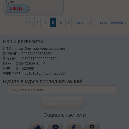
Цена:
500 р.
←назад
вперед→
1
2
3
4
5
6
7
все сразу
Наши реквизиты
ИП Соловых Дмитрий Александрович
ОГРНИП:
323774600595052
Счёт (₽):
40802810000000275241
Банк:
ООО "ОЗОН Банк"
БИК:
044525068
Корр. счёт:
30101810645374525068
Будьте в курсе последних акций!
Социальные сети