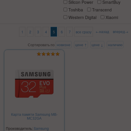
Silicon Power
SmartBuy
Toshiba
Transcend
Western Digital
Xiaomi
←назад
вперед→
1
2
3
4
5
6
7
все сразу
Сортировать по
новизне
цене ↑
цене ↓
наличию
Карта памяти Samsung MB-
MC32GA
Производитель:
Samsung