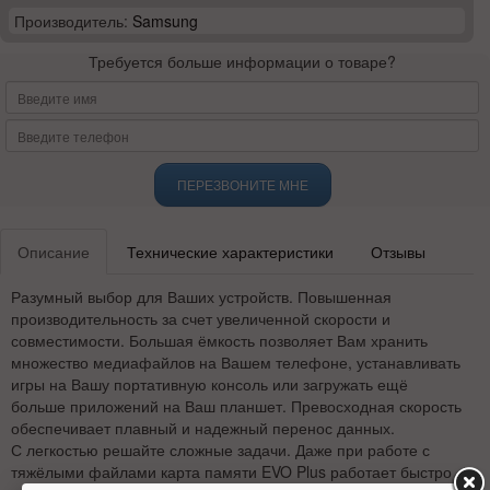
Производитель:
Samsung
Требуется больше информации о товаре?
ПЕРЕЗВОНИТЕ МНЕ
Описание
Технические характеристики
Отзывы
Разумный выбор для Ваших устройств. Повышенная
производительность за счет увеличенной скорости и
совместимости. Большая ёмкость позволяет Вам хранить
множество медиафайлов на Вашем телефоне, устанавливать
игры на Вашу портативную консоль или загружать ещё
больше приложений на Ваш планшет. Превосходная скорость
обеспечивает плавный и надежный перенос данных.
С легкостью решайте сложные задачи. Даже при работе с
тяжёлыми файлами карта памяти EVO Plus работает быстро