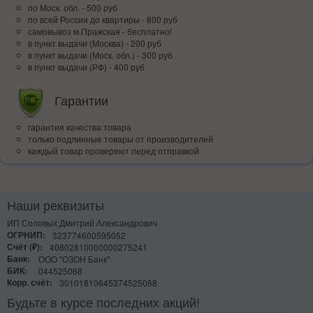
по Моск. обл. - 500 руб
по всей Росcии до квартиры - 800 руб
самовывоз м.Пражская - бесплатно!
в пункт выдачи (Москва) - 200 руб
в пункт выдачи (Моск. обл.) - 300 руб
в пункт выдачи (РФ) - 400 руб
Гарантии
гарантия качества товара
только подлинные товары от производителей
каждый товар проверяют перед отправкой
Наши реквизиты
ИП Соловых Дмитрий Александрович
ОГРНИП:
323774600595052
Счёт (₽):
40802810000000275241
Банк:
ООО "ОЗОН Банк"
БИК:
044525068
Корр. счёт:
30101810645374525068
Будьте в курсе последних акций!