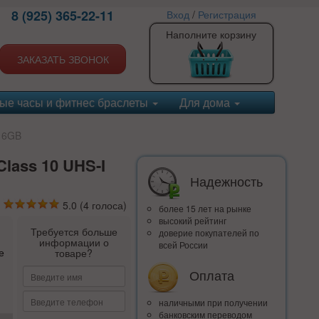
8 (925) 365-22-11
Вход
/
Регистрация
Наполните корзину
ЗАКАЗАТЬ ЗВОНОК
ые часы и фитнес браслеты
Для дома
 16GB
lass 10 UHS-I
Надежность
5.0
(
4
голоса)
более 15 лет на рынке
высокий рейтинг
Требуется больше
доверие покупателей по
информации о
всей России
е
товаре?
Оплата
наличными при получении
банковским переводом