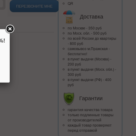
QR
ПЕРЕЗВОНИТЕ МНЕ
Доставка
по Москве - 350 руб
по Моск. обл. - 500 руб
по всей Росcии до квартиры
%!
- 800 руб
самовывоз м.Пражская -
бесплатно!
в пункт выдачи (Москва) -
200 руб
в пункт выдачи (Моск. обл.) -
300 руб
в пункт выдачи (РФ) - 400
руб
Гарантии
гарантия качества товара
только подлинные товары
от производителей
каждый товар проверяют
перед отправкой