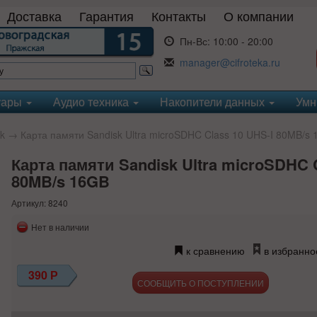
Доставка
Гарантия
Контакты
О компании
Пн-Вс:
10:00 - 20:00
manager@cifroteka.ru
уары
Аудио техника
Накопители данных
Умн
k
→ Карта памяти Sandisk Ultra microSDHC Class 10 UHS-I 80MB/s
Карта памяти Sandisk Ultra microSDHC C
80MB/s 16GB
Артикул: 8240
Нет в наличии
к сравнению
в избранно
390
Р
СООБЩИТЬ О ПОСТУПЛЕНИИ