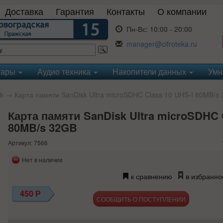
Доставка
Гарантия
Контакты
О компании
Пн-Вс:
10:00 - 20:00
manager@cifroteka.ru
уары
Аудио техника
Накопители данных
Умн
k
→ Карта памяти SanDisk Ultra microSDHC Class 10 UHS-I 80MB/s
Карта памяти SanDisk Ultra microSDHC 
80MB/s 32GB
Артикул: 7566
Нет в наличии
к сравнению
в избранно
450
Р
СООБЩИТЬ О ПОСТУПЛЕНИИ