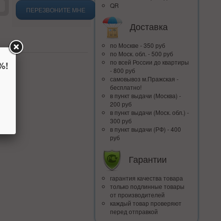
QR
ПЕРЕЗВОНИТЕ МНЕ
Доставка
по Москве - 350 руб
по Моск. обл. - 500 руб
по всей Росcии до квартиры
%!
- 800 руб
самовывоз м.Пражская -
бесплатно!
в пункт выдачи (Москва) -
200 руб
в пункт выдачи (Моск. обл.) -
300 руб
в пункт выдачи (РФ) - 400
руб
Гарантии
гарантия качества товара
только подлинные товары
от производителей
каждый товар проверяют
перед отправкой