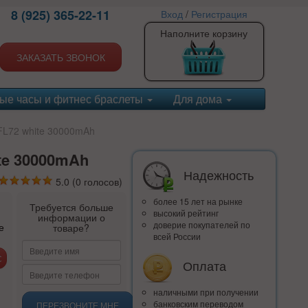
8 (925) 365-22-11
Вход
/
Регистрация
Наполните корзину
ЗАКАЗАТЬ ЗВОНОК
ые часы и фитнес браслеты
Для дома
FL72 white 30000mAh
ite 30000mAh
Надежность
5.0
(
0
голосов)
более 15 лет на рынке
Требуется больше
высокий рейтинг
информации о
доверие покупателей по
е
товаре?
всей России
Оплата
наличными при получении
банковским переводом
ПЕРЕЗВОНИТЕ МНЕ