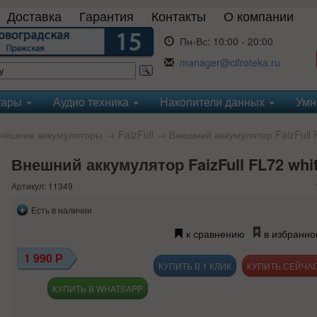
Доставка
Гарантия
Контакты
О компании
Пн-Вс:
10:00 - 20:00
manager@cifroteka.ru
уары
Аудио техника
Накопители данных
Умн
нешние аккумуляторы
→
FaizFull
→ Внешний аккумулятор FaizFull 
Внешний аккумулятор FaizFull FL72 wh
Артикул: 11349
Есть в наличии
к сравнению
в избранно
1 990
Р
КУПИТЬ В 1 КЛИК
КУПИТЬ В WHATSAPP