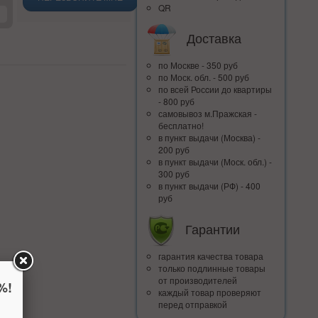
QR
Доставка
по Москве - 350 руб
по Моск. обл. - 500 руб
по всей Росcии до квартиры
- 800 руб
самовывоз м.Пражская -
бесплатно!
в пункт выдачи (Москва) -
200 руб
в пункт выдачи (Моск. обл.) -
300 руб
в пункт выдачи (РФ) - 400
руб
Гарантии
гарантия качества товара
только подлинные товары
от производителей
%!
каждый товар проверяют
перед отправкой