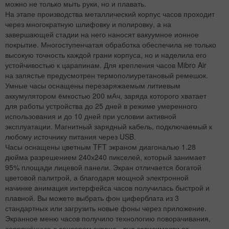
можно не только мыть руки, но и плавать.
На этапе производства металлический корпус часов проходит
через многократную шлифовку и полировку, а на
завершающей стадии на него наносят вакуумное ионное
покрытие. Многоступенчатая обработка обеспечила не только
высокую точность каждой грани корпуса, но и наделила его
устойчивостью к царапинам. Для крепления часов Mibro Air
на запястье предусмотрен термополиуретановый ремешок.
Умные часы оснащены перезаряжаемым литиевым
аккумулятором ёмкостью 200 мАч, заряда которого хватает
для работы устройства до 25 дней в режиме умеренного
использования и до 10 дней при условии активной
эксплуатации. Магнитный зарядный кабель, подключаемый к
любому источнику питания через USB.
Часы оснащены цветным TFT экраном диагональю 1.28
дюйма разрешением 240х240 пикселей, который занимает
95% площади лицевой панели. Экран отличается богатой
цветовой палитрой, а благодаря мощной электронной
начинке анимация интерфейса часов получилась быстрой и
плавной. Вы можете выбрать фон циферблата из 3
стандартных или загрузить новые фоны через приложение.
Экранное меню часов получило технологию поворачивания,
сопряжённую с сенсором экрана - вне зависимости от