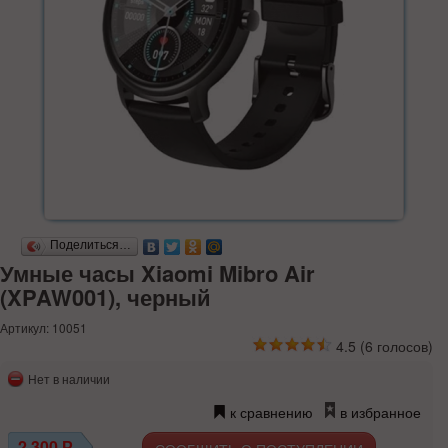
Поделиться…
Умные часы Xiaomi Mibro Air
(XPAW001), черный
Артикул: 10051
4.5
(
6
голосов)
Нет в наличии
к сравнению
в избранное
2 300
Р