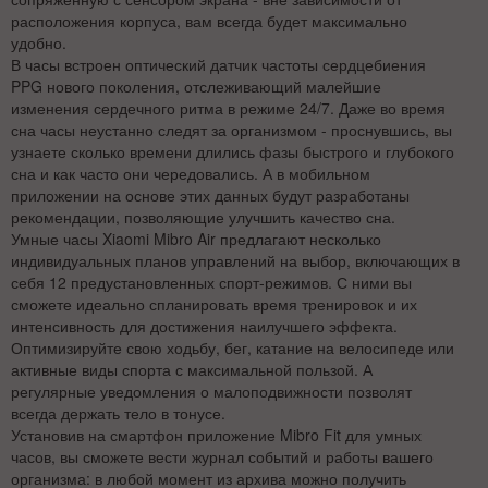
расположения корпуса, вам всегда будет максимально
удобно.
В часы встроен оптический датчик частоты сердцебиения
PPG нового поколения, отслеживающий малейшие
изменения сердечного ритма в режиме 24/7. Даже во время
сна часы неустанно следят за организмом - проснувшись, вы
узнаете сколько времени длились фазы быстрого и глубокого
сна и как часто они чередовались. А в мобильном
приложении на основе этих данных будут разработаны
рекомендации, позволяющие улучшить качество сна.
Умные часы Xiaomi Mibro Air предлагают несколько
индивидуальных планов управлений на выбор, включающих в
себя 12 предустановленных спорт-режимов. С ними вы
сможете идеально спланировать время тренировок и их
интенсивность для достижения наилучшего эффекта.
Оптимизируйте свою ходьбу, бег, катание на велосипеде или
активные виды спорта с максимальной пользой. А
регулярные уведомления о малоподвижности позволят
всегда держать тело в тонусе.
Установив на смартфон приложение Mibro Fit для умных
часов, вы сможете вести журнал событий и работы вашего
организма: в любой момент из архива можно получить