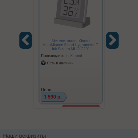
Метеостанция Xiaomi
MiaoMiaoce Smart Hygrometer E-
Ink Screen MHO-C201
Previous
Next
Производитель:
Xiaomi
Есть в наличии
Цена:
1 590 р.
Наши реквизиты