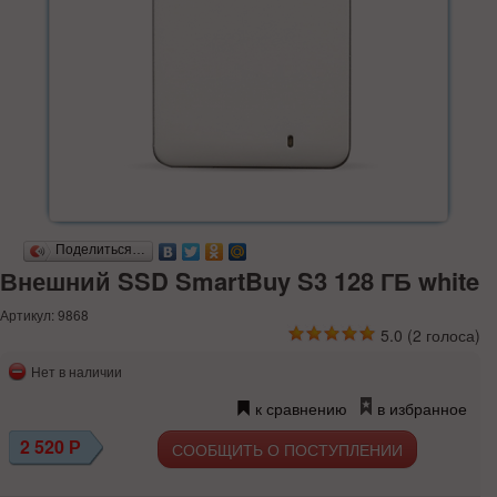
Поделиться…
Внешний SSD SmartBuy S3 128 ГБ white
Артикул: 9868
5.0
(
2
голоса)
Нет в наличии
к сравнению
в избранное
2 520
Р
СООБЩИТЬ О ПОСТУПЛЕНИИ