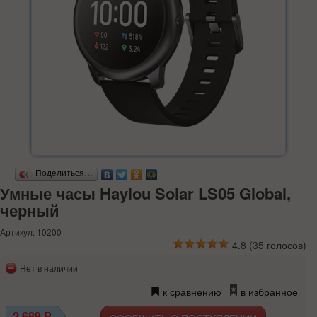
Поделиться…
Умные часы Haylou Solar LS05 Global,
черный
Артикул: 10200
4.8
(
35
голосов)
Нет в наличии
к сравнению
в избранное
2 689
Р