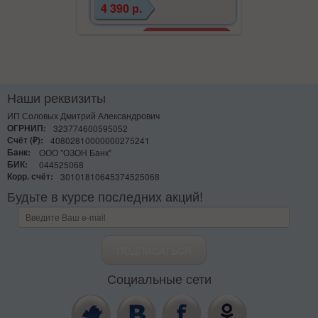
4 390 р.
Наши реквизиты
ИП Соловых Дмитрий Александрович
ОГРНИП:
323774600595052
Счёт (₽):
40802810000000275241
Банк:
ООО "ОЗОН Банк"
БИК:
044525068
Корр. счёт:
30101810645374525068
Будьте в курсе последних акций!
Социальные сети