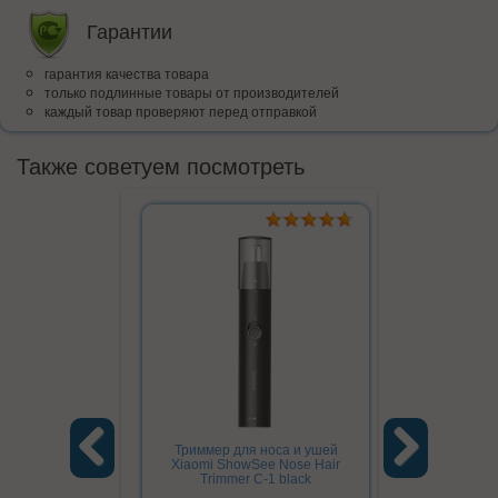
Гарантии
гарантия качества товара
только подлинные товары от производителей
каждый товар проверяют перед отправкой
Также советуем посмотреть
Триммер для носа и ушей
Триммер для 
Xiaomi ShowSee Nose Hair
Nose Hair T
Trimmer С-1 black
Previous
Next