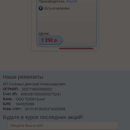
Производитель:
Xiaomi
Производите
Есть в наличии
Есть в на
Цена:
Цена:
1 250 р.
1 950 р.
Наши реквизиты
ИП Соловых Дмитрий Александрович
ОГРНИП:
323774600595052
Счёт (₽):
40802810000000275241
Банк:
ООО "ОЗОН Банк"
БИК:
044525068
Корр. счёт:
30101810645374525068
Будьте в курсе последних акций!