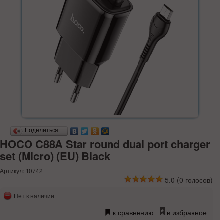
Поделиться…
HOCO C88A Star round dual port charger
set (Micro) (EU) Black
Артикул: 10742
5.0
(
0
голосов)
Нет в наличии
к сравнению
в избранное