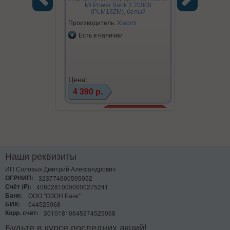
Mi Power Bank 3 20000
(PLM18ZM), белый
Previous
Next
Производитель:
Xiaomi
Производите
Есть в наличии
Есть в на
Цена:
Цена:
4 390 р.
820 р.
Наши реквизиты
ИП Соловых Дмитрий Александрович
ОГРНИП:
323774600595052
Счёт (₽):
40802810000000275241
Банк:
ООО "ОЗОН Банк"
БИК:
044525068
Корр. счёт:
30101810645374525068
Будьте в курсе последних акций!