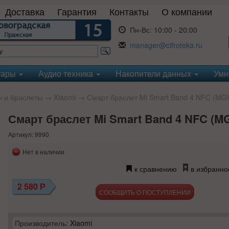
Доставка
Гарантия
Контакты
О компании
Пн-Вс:
10:00 - 20:00
manager@cifroteka.ru
уары
Аудио техника
Накопители данных
Умн
 и браслеты
→
Xiaomi
→ Смарт браслет Mi Smart Band 4 NFC (M
Смарт браслет Mi Smart Band 4 NFC (
Артикул: 9990
Нет в наличии
к сравнению
в избранно
2 580
Р
СООБЩИТЬ О ПОСТУПЛЕНИИ
Производитель:
Xiaomi