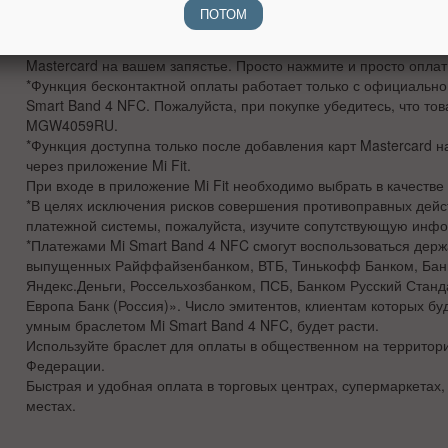
ПОТОМ
цветной, это никак не повлияло на время автономной работы. 
Band 4
всё так же работает до 20 дней.
Mastercard на вашем запястье. Просто нажмите и просто оплат
*Функция бесконтактной оплаты работает только с официально
Smart Band 4 NFC. Пожалуйста, при покупке убедитесь, что то
MGW4059RU.
*Функция доступна только после добавления карт Mastercard н
через приложение Mi Fit.
При входе в приложение Mi Fit необходимо выбрать в качестве 
*В целях исключения рисков совершения противоправных дейс
платежной системы, пожалуйста, изучите сопутствующую инф
*Платежами Mi Smart Band 4 NFC смогут воспользоваться держа
выпущенных Райффайзенбанком, ВТБ, Тинькофф Банком, Бан
Яндекс.Деньги, Россельхозбанком, ПСБ, Банком Русский Станд
Европа Банк (Россия)». Число эмитентов, клиентам которых бу
умным браслетом Mi Smart Band 4 NFC, будет расти.
Используйте браслет для оплаты в общественном на территор
Федерации.
Быстрая и удобная оплата в торговых центрах, супермаркетах, 
местах.