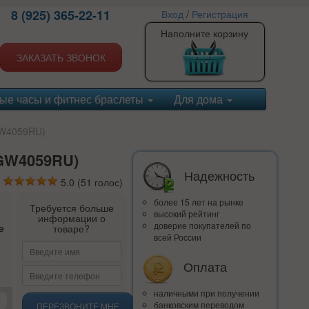
8 (925) 365-22-11
Вход
/
Регистрация
Наполните корзину
ЗАКАЗАТЬ ЗВОНОК
ые часы и фитнес браслеты
Для дома
GW4059RU)
MGW4059RU)
Надежность
5.0
(
51
голос)
более 15 лет на рынке
Требуется больше
высокий рейтинг
информации о
доверие покупателей по
е
товаре?
всей России
Оплата
наличными при получении
банковским переводом
ПЕРЕЗВОНИТЕ МНЕ