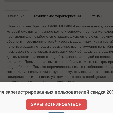
Описание
Технические характеристики
Отзывы
Новый фитнес браслет Xiaomi Mi Band 4 получил долгожданны
который смотрится намного круче и современнее чем монохро
производитель позаботился о защите дисплея стеклом премиу
обеспечит повышенную устойчивость к царапинам. Как и трети
получила защиту от воды с возможностью погружения на глуби
часы умеют отслеживать и автоматически обнаруживать разли
деятельности, начиная от ходьбы, заканчивая ездой на велоси
плавания. Прямо на вашем запястье браслет может контролиро
сердцебиения. Помимо перечисленных выше особенностей, на
контролирует вашу физическую форму, отслеживает ваш сон, 
засиделись, считает шаги, уведомляет о новых сообщениях и в
погоду и еще многие другие полезные вещи.
Отличие Mi Band 4 от Mi Band 3 — наличие новых функционал
ля зарегистрированных пользователей скидка 20
ним относятся более 380 комбинаций настроек экрана с новым
осевой акселерометр. Этот акселерометр позволяет улучшить
физической активности.
ЗАРЕГИСТРИРОВАТЬСЯ
Новый AMOLED-дисплей с увеличенной диагональю 0,95-дюйм
240, яркость 400 нит и олеофобным покрытием. Хоть экран ста