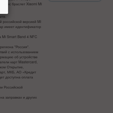
Ф
итнес браслет Xiaomi Mi
ите.
й российской версией Mi
вар имеет идентификатор
а Mi Smart Band 4 NFC
региона "Россия".
твий с использованием
ормацию об устройстве
тели карт Mastercard,
ком Открытие,
арт, МКБ, АО «Кредит
дет доступна оплата
ии Российской
на заправках и других