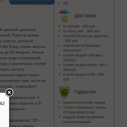
QR
Доставка
по Москве - 350 руб
й цветной дисплей,
по Моск. обл. - 500 руб
мный. Плюс ко всему
по всей Росcии до квартиры
м-класса, который
- 800 руб
самовывоз м.Пражская -
й Ми Бэнд, новая версия
бесплатно!
ну до 50 метров. Умные
в пункт выдачи (Москва) -
чные виды спортивной
200 руб
педе и различных стилей
в пункт выдачи (Моск. обл.) -
вать частоту
300 руб
ручный гаджет также
в пункт выдачи (РФ) - 400
руб
напоминает вам, если вы
ыходах, показывает
Гарантии
ьных возможностей. К
%!
гарантия качества товара
 цветным экраном и 6-
только подлинные товары
 отслеживание
от производителей
каждый товар проверяют
ов, разрешение 120 ×
перед отправкой
л больше и теперь