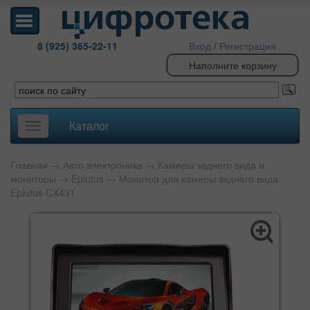
8 (925) 365-22-11
Вход
/
Регистрация
Наполните корзину
Каталог
Toggle
navigation
Главная
→
Авто электроника
→
Камеры заднего вида и
мониторы
→
Eplutus
→ Монитор для камеры заднего вида
Eplutus CX431