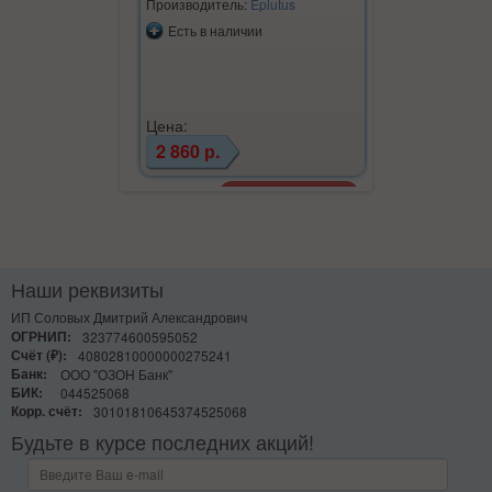
Производитель:
Eplutus
Есть в наличии
Цена:
2 860 р.
Наши реквизиты
ИП Соловых Дмитрий Александрович
ОГРНИП:
323774600595052
Счёт (₽):
40802810000000275241
Банк:
ООО "ОЗОН Банк"
БИК:
044525068
Корр. счёт:
30101810645374525068
Будьте в курсе последних акций!