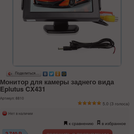
Поделиться…
Монитор для камеры заднего вида
Eplutus CX431
Артикул: 8810
5.0
(
3
голоса)
Нет в наличии
к сравнению
в избранное
2 740
Р