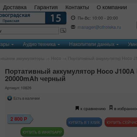
Доставка
Гарантия
Контакты
О компании
Пн-Вс:
10:00 - 20:00
manager@cifroteka.ru
уары
Аудио техника
Накопители данных
Умн
нешние аккумуляторы
→
Hoco
→ Портативный аккумулятор Hoco J
Портативный аккумулятор Hoco J100A 
20000mAh черный
Артикул: 10826
Есть в наличии
к сравнению
в избранно
2 800
Р
КУПИТЬ В 1 КЛИК
КУПИТЬ В WHATSAPP