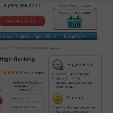
8 (925) 365-22-11
Вход
/
Регистрация
Наполните корзину
ЗАКАЗАТЬ ЗВОНОК
ые часы и фитнес браслеты
Для дома
100A High-Ranking 20000mAh черный
High-Ranking
Надежность
5.0
(
1
голос)
более 15 лет на рынке
высокий рейтинг
Требуется больше
доверие покупателей по
информации о
всей России
е
товаре?
Оплата
наличными при получении
банковским переводом