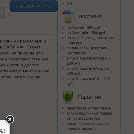
QR
ПЕРЕЗВОНИТЕ МНЕ
ц
Доставка
по Москве - 350 руб
по Моск. обл. - 500 руб
по всей Росcии до квартиры
 входными разъемами и
- 800 руб
в 20000 мАч. Станет
самовывоз м.Пражская -
ыхать на природе или
бесплатно!
в пункт выдачи (Москва) -
ареи лежат качественные
200 руб
адежности и долгого
в пункт выдачи (Моск. обл.) -
беспечивает максимально
300 руб
 оставшегося заряда
в пункт выдачи (РФ) - 400
руб
Гарантии
гарантия качества товара
только подлинные товары
от производителей
каждый товар проверяют
перед отправкой
%!