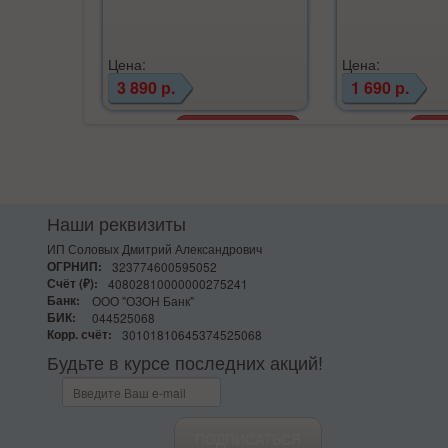
Цена:
Цена:
3 890 р.
1 690 р.
Наши реквизиты
ИП Соловых Дмитрий Александрович
ОГРНИП:
323774600595052
Счёт (₽):
40802810000000275241
Банк:
ООО "ОЗОН Банк"
БИК:
044525068
Корр. счёт:
30101810645374525068
Будьте в курсе последних акций!