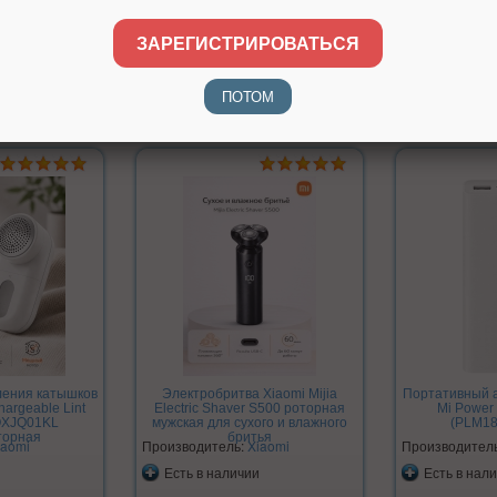
Размеры: 138×69×27 мм
ЗАРЕГИСТРИРОВАТЬСЯ
Вес: 401 г
ПОТОМ
ления катышков
Электробритва Xiaomi Mijia
Портативный а
hargeable Lint
Electric Shaver S500 роторная
Mi Power
QXJQ01KL
мужская для сухого и влажного
(PLM18
торная
бритья
iaomi
Производитель:
Xiaomi
Производител
Есть в наличии
Есть в нал