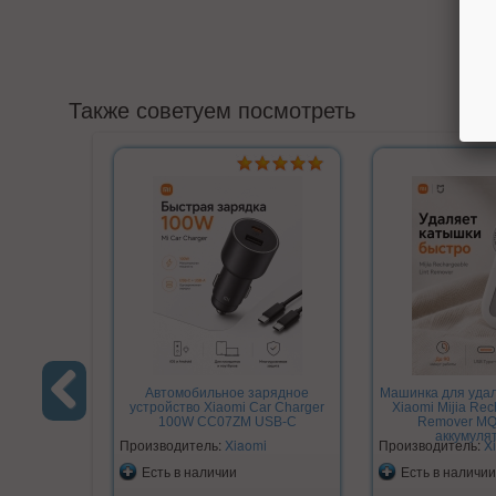
Также советуем посмотреть
Автомобильное зарядное
Машинка для уда
устройство Xiaomi Car Charger
Xiaomi Mijia Rec
100W CC07ZM USB-C
Remover M
Previous
аккумуля
Производитель:
Xiaomi
Производитель:
X
Есть в наличии
Есть в наличии