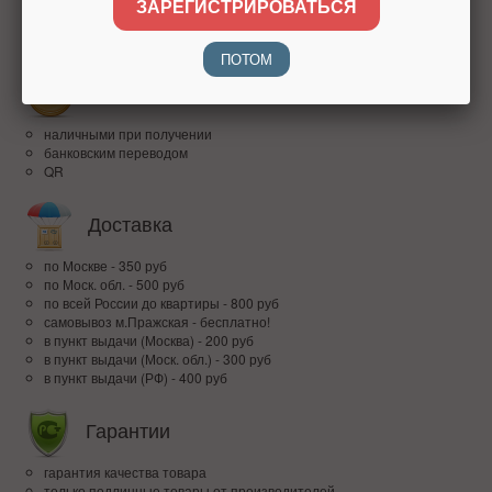
более 15 лет на рынке
ЗАРЕГИСТРИРОВАТЬСЯ
высокий рейтинг
доверие покупателей по всей России
ПОТОМ
Оплата
наличными при получении
банковским переводом
QR
Доставка
по Москве - 350 руб
по Моск. обл. - 500 руб
по всей Росcии до квартиры - 800 руб
самовывоз м.Пражская - бесплатно!
в пункт выдачи (Москва) - 200 руб
в пункт выдачи (Моск. обл.) - 300 руб
в пункт выдачи (РФ) - 400 руб
Гарантии
гарантия качества товара
только подлинные товары от производителей