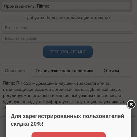
Производитель:
Ritmix
Требуется больше информации о товаре?
ПЕРЕЗВОНИТЕ МНЕ
Описание
Технические характеристики
Отзывы
Ritmix RH-525 – домашние наушники закрытого типа,
отличающиеся высокой эргономичностью. Длинный шнур,
регулируемое оголовье и мягкие амбушюры обеспечивают
удобную посадку и комфортную эксплуатацию наушников в
течение длительного времени.
Для зарегистрированных пользователей
скидка 20%!
Надежность