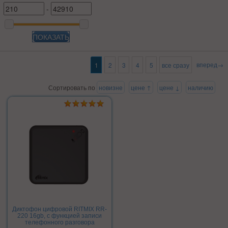
-
ПОКАЗАТЬ
вперед→
1
2
3
4
5
все сразу
Сортировать по
новизне
цене ↑
цене ↓
наличию
Диктофон цифровой RITMIX RR-
220 16gb, с функцией записи
телефонного разговора