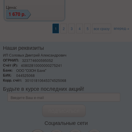
Цена:
1 670 р.
вперед→
1
2
3
4
5
все сразу
Наши реквизиты
ИП Соловых Дмитрий Александрович
ОГРНИП:
323774600595052
Счёт (₽):
40802810000000275241
Банк:
ООО "ОЗОН Банк"
БИК:
044525068
Корр. счёт:
30101810645374525068
Будьте в курсе последних акций!
Социальные сети