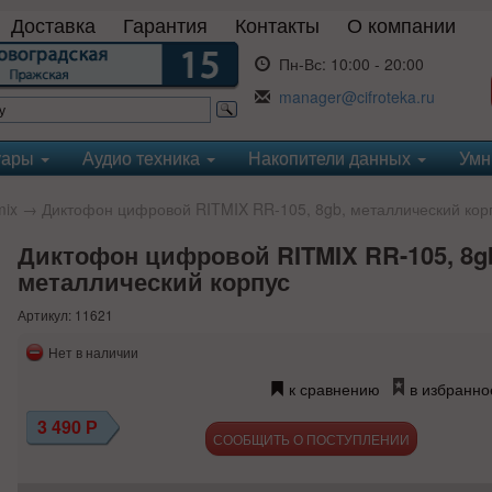
Доставка
Гарантия
Контакты
О компании
Пн-Вс:
10:00 - 20:00
manager@cifroteka.ru
уары
Аудио техника
Накопители данных
Умн
mix
→ Диктофон цифровой RITMIX RR-105, 8gb, металлический кор
Диктофон цифровой RITMIX RR-105, 8g
металлический корпус
Артикул: 11621
Нет в наличии
к сравнению
в избранно
3 490
Р
СООБЩИТЬ О ПОСТУПЛЕНИИ