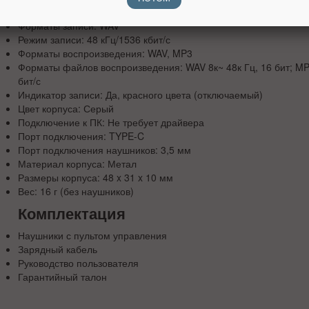
Встроенный микрофон: MEMS
Форматы записи: WAV
Режим записи: 48 кГц/1536 кбит/с
Форматы воспроизведения: WAV, MP3
Форматы файлов воспроизведения: WAV 8к~ 48к Гц, 16 бит; MP3
бит/с
Индикатор записи: Да, красного цвета (отключаемый)
Цвет корпуса: Серый
Подключение к ПК: Не требует драйвера
Порт подключения: TYPE-C
Порт подключения наушников: 3,5 мм
Материал корпуса: Метал
Размеры корпуса: 48 x 31 x 10 мм
Вес: 16 г (без наушников)
Комплектация
Наушники с пультом управления
Зарядный кабель
Руководство пользователя
Гарантийный талон