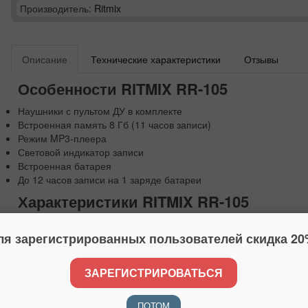
Производитель:
Ritmix
Описание
Технические характеристики
Отзывы
Особенности RITMIX RR-105
Наушники с пультом ДУ в комплекте
Встроенная память 8 Гб (11 часов записи)
Режим MP3-плеера
Световой индикатор записи
Встроенная батарея
До 12 часов записи на 1 заряде батареи
Характеристики RITMIX RR-105
Батарея: 200 мАч, литиевая
ля зарегистрированных пользователей скидка 20
Встроенная память: 8 Гб
Макс. время записи от 1 заряда: 12 часов, 10,5 часов при вкл.
Максимальное суммарное время записи: 11 часов
ЗАРЕГИСТРИРОВАТЬСЯ
Режим MP3 плеера: Да (MP3, WAV файлы)
Хранение файлов (Флеш накопитель): Да, 8 Гб
Соотношение сигнал/шум микрофона: -42 дБ
ПОТОМ