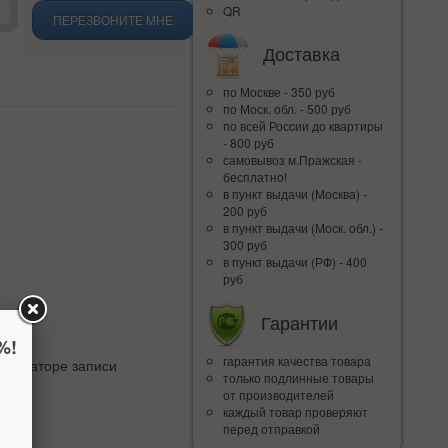
QR
ПЕРЕЗВОНИТЕ МНЕ
Доставка
по Москве - 350 руб
по Моск. обл. - 500 руб
по всей Росcии до квартиры
- 800 руб
самовывоз м.Пражская -
бесплатно!
в пункт выдачи (Москва) -
200 руб
в пункт выдачи (Моск. обл.) -
300 руб
в пункт выдачи (РФ) - 400
руб
Гарантии
%!
гарантия качества товара
 индикаторе записи
только подлинные товары
от производителей
каждый товар проверяют
перед отправкой