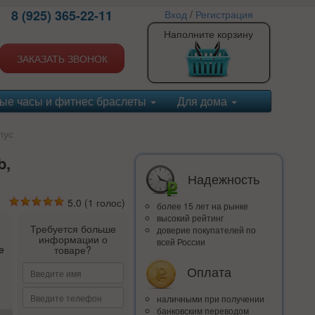
8 (925) 365-22-11
Вход
/
Регистрация
Наполните корзину
ЗАКАЗАТЬ ЗВОНОК
ые часы и фитнес браслеты
Для дома
пус
b,
Надежность
5.0
(
1
голос)
более 15 лет на рынке
высокий рейтинг
Требуется больше
доверие покупателей по
информации о
всей России
е
товаре?
Оплата
наличными при получении
банковским переводом