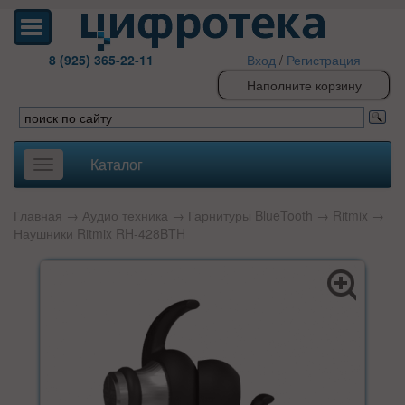
8 (925) 365-22-11
Вход
/
Регистрация
Наполните корзину
Каталог
Toggle
navigation
Главная
→
Аудио техника
→
Гарнитуры BlueTooth
→
Ritmix
→
Наушники Ritmix RH-428BTH