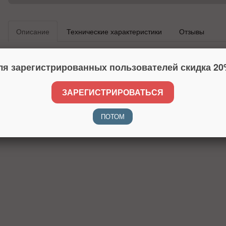
Описание
Технические характеристики
Отзывы
Ritmix RH-014 – это портативные наушники-вкладыши вставног
с MP3-плеерами, планшетами и ноутбуками. Наушники оснаще
ля зарегистрированных пользователей скидка 20
который предотвращает провод от спутывания. Ritmix RH-014 
ярких цветовых вариациях, что позволит подобрать модель на с
ЗАРЕГИСТРИРОВАТЬСЯ
ПОТОМ