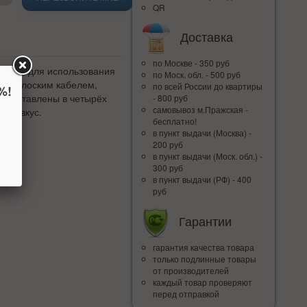
QR
Доставка
по Москве - 350 руб
о типа для использования
по Моск. обл. - 500 руб
ны плоским кабелем,
по всей Росcии до квартиры
%!
представлены в четырёх
- 800 руб
самовывоз м.Пражская -
вой вкус.
бесплатно!
в пункт выдачи (Москва) -
200 руб
в пункт выдачи (Моск. обл.) -
300 руб
в пункт выдачи (РФ) - 400
руб
Гарантии
гарантия качества товара
только подлинные товары
от производителей
каждый товар проверяют
перед отправкой