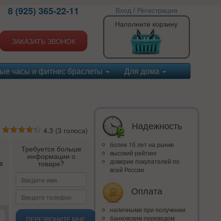
8 (925) 365-22-11
Вход
/
Регистрация
Наполните корзину
ЗАКАЗАТЬ ЗВОНОК
ые часы и фитнес браслеты
Для дома
Надежность
4.3
(
3
голоса)
более 15 лет на рынке
Требуется больше
высокий рейтинг
информации о
доверие покупателей по
е
товаре?
всей России
Оплата
наличными при получении
банковским переводом
ПЕРЕЗВОНИТЕ МНЕ