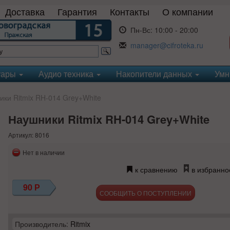
Доставка
Гарантия
Контакты
О компании
Пн-Вс:
10:00 - 20:00
manager@cifroteka.ru
уары
Аудио техника
Накопители данных
Умн
ки Ritmix RH-014 Grey+White
Наушники Ritmix RH-014 Grey+White
Артикул: 8016
Нет в наличии
к сравнению
в избранно
90
Р
СООБЩИТЬ О ПОСТУПЛЕНИИ
Производитель:
Ritmix