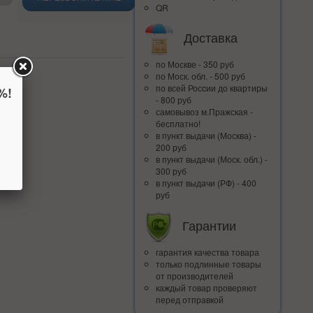
QR
Доставка
по Москве - 350 руб
по Моск. обл. - 500 руб
по всей Росcии до квартиры
%!
- 800 руб
самовывоз м.Пражская -
бесплатно!
в пункт выдачи (Москва) -
200 руб
в пункт выдачи (Моск. обл.) -
300 руб
в пункт выдачи (РФ) - 400
руб
Гарантии
гарантия качества товара
только подлинные товары
от производителей
каждый товар проверяют
перед отправкой