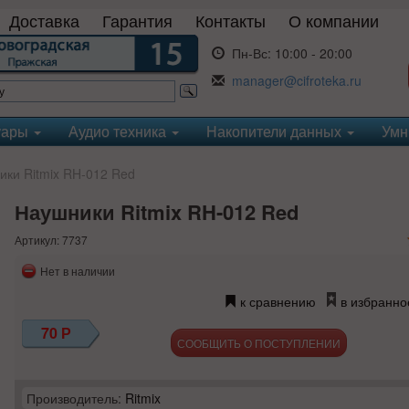
Доставка
Гарантия
Контакты
О компании
Пн-Вс:
10:00 - 20:00
manager@cifroteka.ru
уары
Аудио техника
Накопители данных
Умн
ки Ritmix RH-012 Red
Наушники Ritmix RH-012 Red
Артикул: 7737
Нет в наличии
к сравнению
в избранно
70
Р
СООБЩИТЬ О ПОСТУПЛЕНИИ
Производитель:
Ritmix