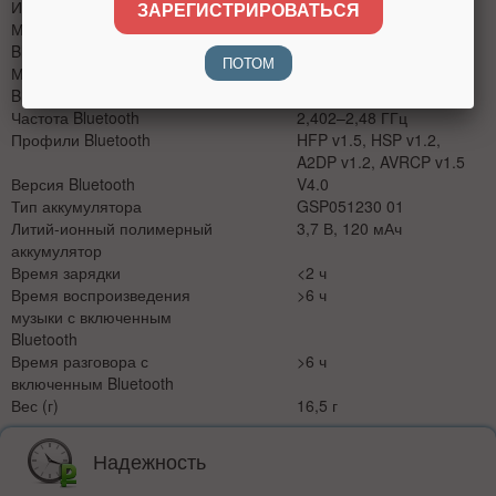
Импеданс
32 Ом
ЗАРЕГИСТРИРОВАТЬСЯ
Мощность передатчика
0~4 дБм
Bluetooth
ПОТОМ
Модуляция передатчика
GFSK, DQPSK, 8-DPSK
Bluetooth
Частота Bluetooth
2,402–2,48 ГГц
Профили Bluetooth
HFP v1.5, HSP v1.2,
A2DP v1.2, AVRCP v1.5
Версия Bluetooth
V4.0
Тип аккумулятора
GSP051230 01
Литий-ионный полимерный
3,7 В, 120 мАч
аккумулятор
Время зарядки
<2 ч
Время воспроизведения
>6 ч
музыки с включенным
Bluetooth
Время разговора с
>6 ч
включенным Bluetooth
Вес (г)
16,5 г
Надежность