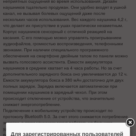
неприятных ощущений во время использования. Дизайн
наушников тщательно продуман. Они удобно входят в ушной
канал, не вызывая болевых ощущений даже после
нескольких часов использования. Вес каждого наушника 4,2 г,
что делает их присутствие в ушах практически незаметным.
Корпус наушников сенсорный с отличной реакцией на
касания. С его помощью можно управлять проигрыванием
аудиофайлов, громкостью воспроизведения, телефонными
звонками. При наличии специального программного
обеспечения на смартфоне двойным тапом по панели можно
вызвать голосового ассистента. Емкости аккумулятора
наушников в среднем хватает на 4 часа работы. Но за счет
дополнительного зарядного бокса оно увеличивается до 12 ч.
Емкости аккумулятора бокса в 380 мАч достаточно для двух
полных зарядок. Зарядка включается автоматически при
помещении наушников в зарядный чехол. При этом
происходит отключение от устройства, что значительно
снижает энергопотребление.
Подключение к мобильному устройству происходит по
протоколу Bluetooth 5.0. За счет этого снижается потребление
энергии, а сами наушники могут работать на большем
удалении от источника – 10-15 метров. В этом протоколе
Для зарегистрированных пользователей
реализована система подавления помех, что обеспечивает