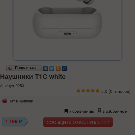
Поделиться…
Наушники T1C white
Артикул: 9253
5.0
(
0
голосов)
Нет в наличии
к сравнению
в избранное
1 199
Р
СООБЩИТЬ О ПОСТУПЛЕНИИ