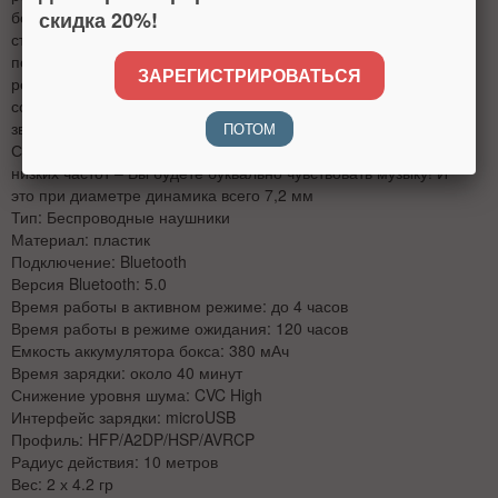
скидка 20%!
более чистый и четкий сигнал. Для совместимости с более
старыми моделями телефонов в наушниках реализована
поддержка более ранних версий Bluetooth. В наушниках
ЗАРЕГИСТРИРОВАТЬСЯ
реализован стерео режим прослушивания музыки. Поэтому
создается эффект полного присутствия. При изготовлении
звук тщательно калибруется для обеспечения его чистоты.
ПОТОМ
Стоит отметить также идеальный бас и широкий диапазон
низких частот – Вы будете буквально чувствовать музыку! И
это при диаметре динамика всего 7,2 мм
Тип: Беспроводные наушники
Материал: пластик
Подключение: Bluetooth
Версия Bluetooth: 5.0
Время работы в активном режиме: до 4 часов
Время работы в режиме ожидания: 120 часов
Емкость аккумулятора бокса: 380 мАч
Время зарядки: около 40 минут
Снижение уровня шума: CVC High
Интерфейс зарядки: microUSB
Профиль: HFP/A2DP/HSP/AVRCP
Радиус действия: 10 метров
Вес: 2 х 4.2 гр