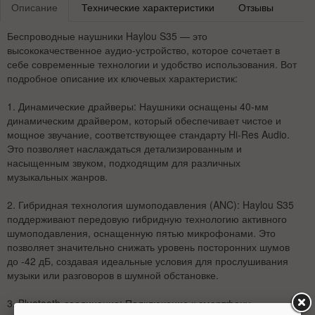
Описание
Технические характеристики
Отзывы
Беспроводные наушники Haylou S35 — это
высококачественное аудио-устройство, которое сочетает в
себе современные технологии и удобство использования. Вот
подробное описание их ключевых характеристик:
1.
Динамические драйверы
: Наушники оснащены 40-мм
динамическим драйвером, который обеспечивает чистое и
мощное звучание, соответствующее стандарту Hi-Res Audio.
Это позволяет наслаждаться детализированным и
насыщенным звуком, подходящим для различных
музыкальных жанров.
2.
Гибридная технология шумоподавления (ANC)
: Haylou S35
поддерживают передовую гибридную технологию активного
шумоподавления, оснащенную пятью микрофонами. Это
позволяет значительно снижать уровень посторонних шумов
до -42 дБ, создавая идеальные условия для прослушивания
музыки или разговоров в шумной обстановке.
3.
Bluetooth-соединение
: Подключение к смартфону