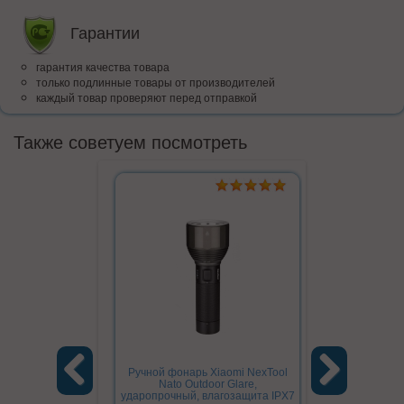
Гарантии
гарантия качества товара
только подлинные товары от производителей
каждый товар проверяют перед отправкой
Также советуем посмотреть
Ручной фонарь Xiaomi NexTool
Держатель
Nato Outdoor Glare,
зарядкой Xi
ударопрочный, влагозащита IPX7
Charg
Previous
Next