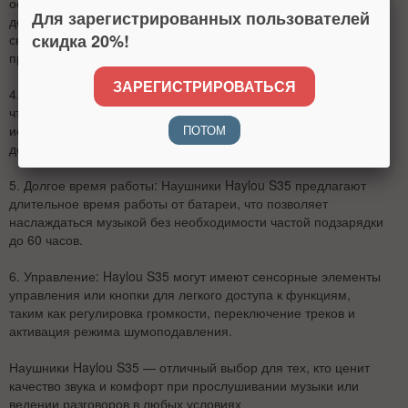
осуществляется через модуль Bluetooth с дальностью
Для зарегистрированных пользователей
действия стабильной связи до 10 метров. Это обеспечивает
скидка 20%!
свободу движений и удобство использования наушников без
проводов.
ЗАРЕГИСТРИРОВАТЬСЯ
4.
Комфорт и дизайн
: Наушники имеют эргономичный дизайн,
что обеспечивает комфортное ношение даже при длительном
ПОТОМ
использовании. Мягкие амбушюры и регулируемая оголовье
делают их подходящими для любого пользователя.
5.
Долгое время работы
: Наушники
Haylou S35
предлагают
длительное время работы от батареи, что позволяет
наслаждаться музыкой без необходимости частой подзарядки
до 60 часов.
6.
Управление
: Haylou S35 могут имеют сенсорные элементы
управления или кнопки для легкого доступа к функциям,
таким как регулировка громкости, переключение треков и
активация режима шумоподавления.
Наушники Haylou S35 — отличный выбор для тех, кто ценит
качество звука и комфорт при прослушивании музыки или
ведении разговоров в любых условиях