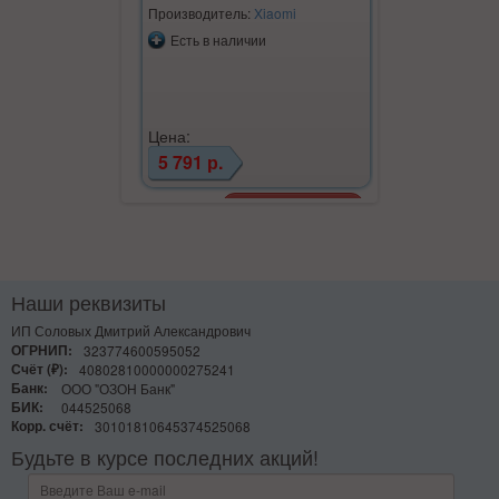
Производитель:
Xiaomi
Производите
Есть в наличии
Есть в на
Цена:
Цена:
5 791 р.
8 497 р.
Наши реквизиты
ИП Соловых Дмитрий Александрович
ОГРНИП:
323774600595052
Счёт (₽):
40802810000000275241
Банк:
ООО "ОЗОН Банк"
БИК:
044525068
Корр. счёт:
30101810645374525068
Будьте в курсе последних акций!