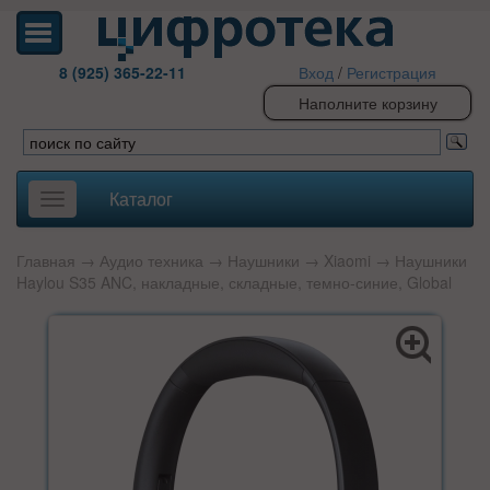
8 (925) 365-22-11
Вход
/
Регистрация
Наполните корзину
Каталог
Toggle
navigation
Главная
→
Аудио техника
→
Наушники
→
Xiaomi
→ Наушники
Haylou S35 ANC, накладные, складные, темно-синие, Global