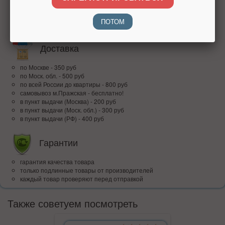
наличными при получении
банковским переводом
ПОТОМ
QR
Доставка
по Москве - 350 руб
по Моск. обл. - 500 руб
по всей Росcии до квартиры - 800 руб
самовывоз м.Пражская - бесплатно!
в пункт выдачи (Москва) - 200 руб
в пункт выдачи (Моск. обл.) - 300 руб
в пункт выдачи (РФ) - 400 руб
Гарантии
гарантия качества товара
только подлинные товары от производителей
каждый товар проверяют перед отправкой
Также советуем посмотреть