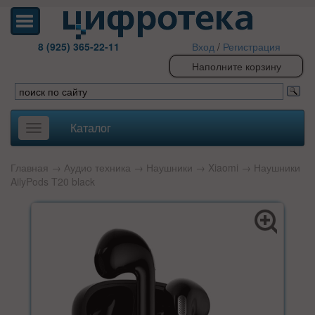
8 (925) 365-22-11
Вход
/
Регистрация
Наполните корзину
Каталог
Toggle
navigation
Главная
→
Аудио техника
→
Наушники
→
Xiaomi
→ Наушники
AilyPods T20 black