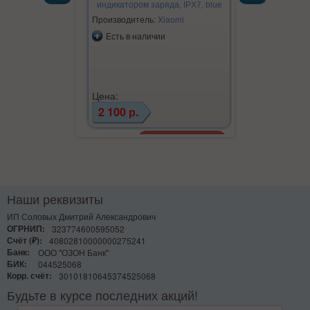
индикатором заряда, IPX7, blue
индикатором 
Previous
Next
Производитель:
Xiaomi
Производите
Есть в наличии
Есть в на
Цена:
Цена:
2 100 р.
2 100 р.
Наши реквизиты
ИП Соловых Дмитрий Александрович
ОГРНИП:
323774600595052
Счёт (₽):
40802810000000275241
Банк:
ООО "ОЗОН Банк"
БИК:
044525068
Корр. счёт:
30101810645374525068
Будьте в курсе последних акций!