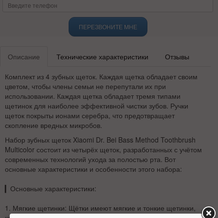
ПЕРЕЗВОНИТЕ МНЕ
Описание
Технические характеристики
Отзывы
Комплект из 4 зубных щеток. Каждая щетка обладает своим
цветом, чтобы члены семьи не перепутали их при
использовании. Каждая щетка обладает тремя типами
щетинок для наиболее эффективной чистки зубов. Ручки
щеток покрыты ионами серебра, что предотвращает
скопление вредных микробов.
Набор зубных щеток Xiaomi Dr. Bei Bass Method Toothbrush
Multicolor состоит из четырёх щеток, разработанных с учётом
современных технологий ухода за полостью рта. Вот
основные характеристики и особенности этого набора:
▎
Основные характеристики:
1.
Мягкие щетинки
: Щётки имеют мягкие и тонкие щетинки,
которые бережно очищают зубы и десны, не повреждая их.