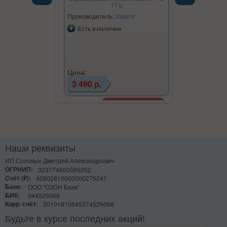
ГГц
Previous
Next
Производитель:
Xiaomi
Производите
Есть в наличии
Есть в на
Цена:
Цена:
3 490 р.
990 р.
Наши реквизиты
ИП Соловых Дмитрий Александрович
ОГРНИП:
323774600595052
Счёт (₽):
40802810000000275241
Банк:
ООО "ОЗОН Банк"
БИК:
044525068
Корр. счёт:
30101810645374525068
Будьте в курсе последних акций!