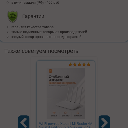
в пункт выдачи (РФ) - 400 руб
Гарантии
гарантия качества товара
только подлинные товары от производителей
каждый товар проверяют перед отправкой
Также советуем посмотреть
Wi-Fi роутер Xiaomi Mi Router 4A
Беспроводна
Gigabit Edition, гигабитный, 2.4+5
Platinum 2.4G,