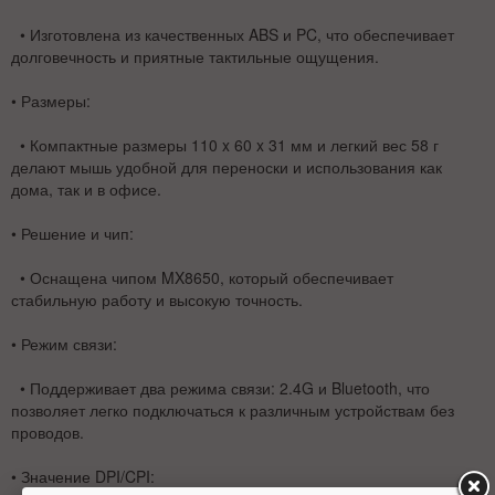
• Изготовлена из качественных ABS и PC, что обеспечивает
долговечность и приятные тактильные ощущения.
•
Размеры
:
• Компактные размеры 110 x 60 x 31 мм и легкий вес 58 г
делают мышь удобной для переноски и использования как
дома, так и в офисе.
•
Решение и чип
:
• Оснащена чипом
MX8650
, который обеспечивает
стабильную работу и высокую точность.
•
Режим связи
:
• Поддерживает два режима связи:
2.4G
и
Bluetooth
, что
позволяет легко подключаться к различным устройствам без
проводов.
•
Значение DPI/CPI
: