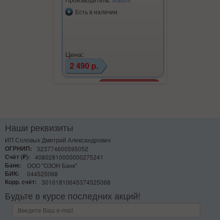
Есть в наличии
Есть в на
Цена:
Цена:
2 490 р.
1 500 р.
Наши реквизиты
ИП Соловых Дмитрий Александрович
ОГРНИП:
323774600595052
Счёт (₽):
40802810000000275241
Банк:
ООО "ОЗОН Банк"
БИК:
044525068
Корр. счёт:
30101810645374525068
Будьте в курсе последних акций!