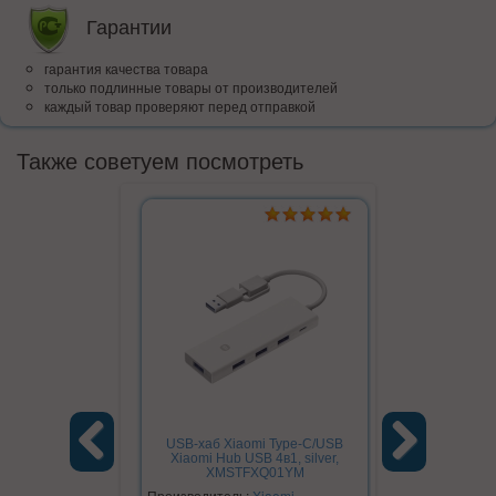
Гарантии
гарантия качества товара
только подлинные товары от производителей
каждый товар проверяют перед отправкой
Также советуем посмотреть
USB-хаб Xiaomi Type-C/USB
Хаб, развет
Xiaomi Hub USB 4в1, silver,
in 1 ada
XMSTFXQ01YM
USB3.0+
Previous
Next
Производитель:
Xiaomi
Производите