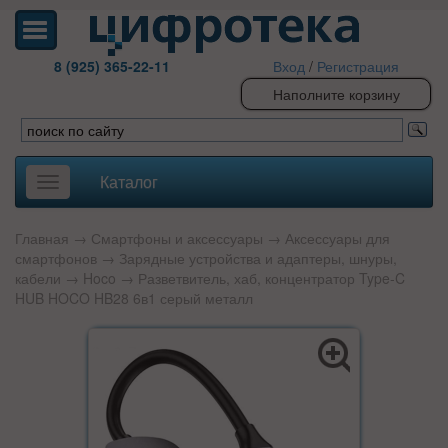
8 (925) 365-22-11
Вход
/
Регистрация
Наполните корзину
Каталог
Toggle
navigation
Главная
→
Смартфоны и аксессуары
→
Аксессуары для
смартфонов
→
Зарядные устройства и адаптеры, шнуры,
кабели
→
Hoco
→ Разветвитель, хаб, концентратор Type-C
HUB HOCO HB28 6в1 серый металл