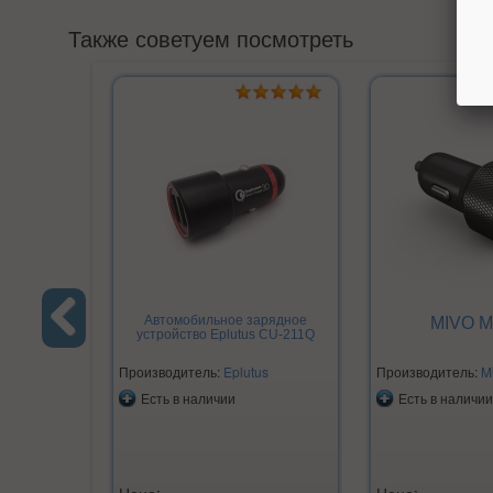
Также советуем посмотреть
Автомобильное зарядное
MIVO 
устройство Eplutus CU-211Q
Previous
Производитель:
Eplutus
Производитель:
M
Есть в наличии
Есть в наличии
Цена:
Цена: