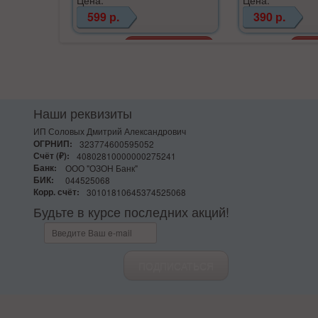
599 р.
390 р.
Наши реквизиты
ИП Соловых Дмитрий Александрович
ОГРНИП:
323774600595052
Счёт (₽):
40802810000000275241
Банк:
ООО "ОЗОН Банк"
БИК:
044525068
Корр. счёт:
30101810645374525068
Будьте в курсе последних акций!