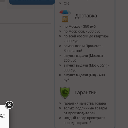
QR
Доставка
по Москве - 350 руб
по Моск. обл. - 500 руб
по всей Росcии до квартиры
- 800 руб
самовывоз м.Пражская -
бесплатно!
в пункт выдачи (Москва) -
200 руб
в пункт выдачи (Моск. обл.) -
300 руб
в пункт выдачи (РФ) - 400
руб
Гарантии
гарантия качества товара
только подлинные товары
от производителей
%!
каждый товар проверяют
перед отправкой