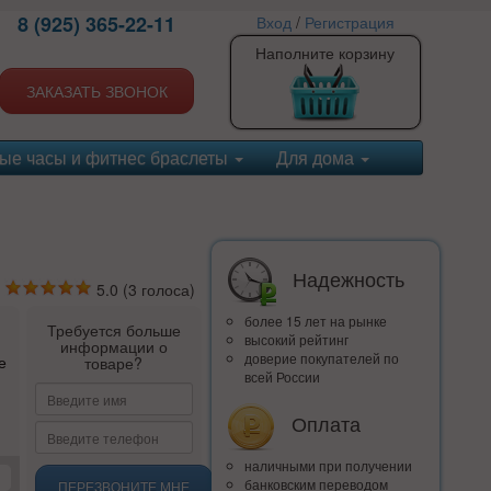
8 (925) 365-22-11
Вход
/
Регистрация
Наполните корзину
ЗАКАЗАТЬ ЗВОНОК
ые часы и фитнес браслеты
Для дома
Надежность
5.0
(
3
голоса)
более 15 лет на рынке
Требуется больше
высокий рейтинг
информации о
доверие покупателей по
е
товаре?
всей России
Оплата
наличными при получении
банковским переводом
ПЕРЕЗВОНИТЕ МНЕ