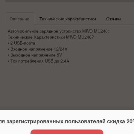
Описание
Технические характеристики
Отзывы
Автомобильное зарядное устройство MIVO MU246:
Технические Характеристики MIVO MU246?
• 2 USB-порта
• Входное напряжение 12/24V
• Выходное напряжение 5V
• Ток потребления USB до 2.4А
ля зарегистрированных пользователей скидка 20