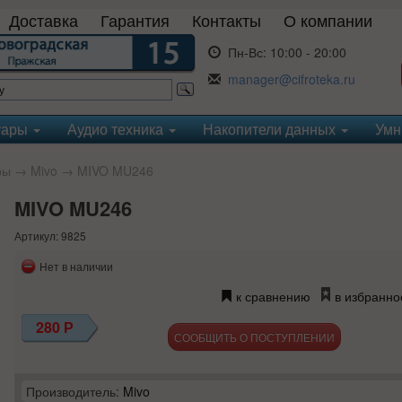
Доставка
Гарантия
Контакты
О компании
Пн-Вс:
10:00 - 20:00
manager@cifroteka.ru
уары
Аудио техника
Накопители данных
Умн
ры
→
Mivo
→ MIVO MU246
MIVO MU246
Артикул: 9825
Нет в наличии
к сравнению
в избранно
280
Р
СООБЩИТЬ О ПОСТУПЛЕНИИ
Производитель:
Mivo