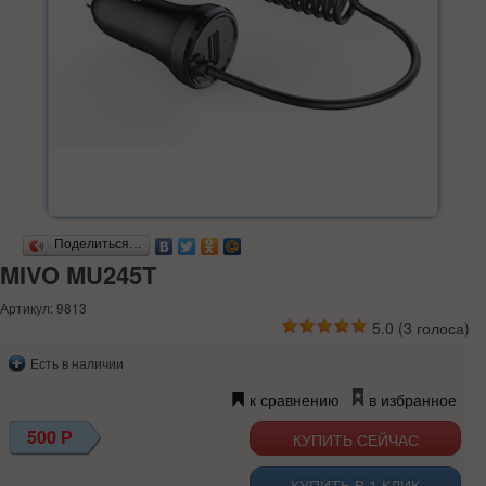
Поделиться…
MIVO MU245T
Артикул: 9813
5.0
(
3
голоса)
Есть в наличии
к сравнению
в избранное
500
Р
КУПИТЬ В 1 КЛИК