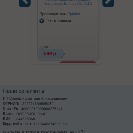
MIV
устройство Eplutus CU-211Q
Previous
Next
Производитель:
Eplutus
Производите
Есть в наличии
Есть в на
Цена:
Цена:
599 р.
390 р.
Наши реквизиты
ИП Соловых Дмитрий Александрович
ОГРНИП:
323774600595052
Счёт (₽):
40802810000000275241
Банк:
ООО "ОЗОН Банк"
БИК:
044525068
Корр. счёт:
30101810645374525068
Будьте в курсе последних акций!