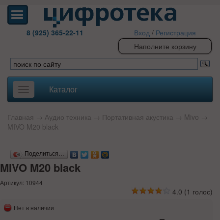
8 (925) 365-22-11
Вход
/
Регистрация
Наполните корзину
Каталог
Toggle
navigation
Главная
→
Аудио техника
→
Портативная акустика
→
Mivo
→
MIVO M20 black
Поделиться…
MIVO M20 black
Артикул: 10944
4.0
(
1
голос)
Нет в наличии