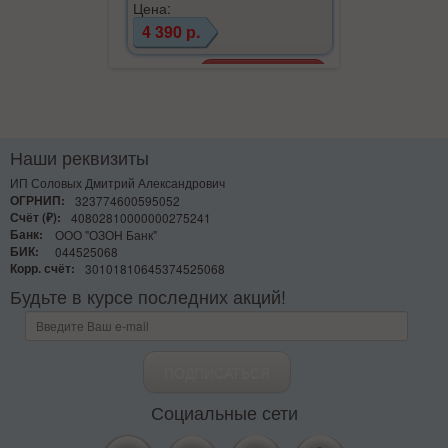
Цена:
4 390 р.
Наши реквизиты
ИП Соловых Дмитрий Александрович
ОГРНИП:
323774600595052
Счёт (₽):
40802810000000275241
Банк:
ООО "ОЗОН Банк"
БИК:
044525068
Корр. счёт:
30101810645374525068
Будьте в курсе последних акций!
Социальные сети