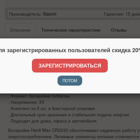
Производитель:
Xiaomi
Гарантия: 15 дне
Описание
Технические характеристики
Отзывы
Комплект батареек Henli Max CR2032 литиевые 3V 5 шт. - батар
часов, брелков, автомобильных ключей и пультов.
ля зарегистрированных пользователей скидка 20
. Литиевые батарейки CR2032 3V для электронных устройств
. Подходят для кухонных и напольных весов
ЗАРЕГИСТРИРОВАТЬСЯ
. Используются в часах, брелках сигнализации, автомобильных
. Подходят для глюкометров, термометров, калькуляторов и м
ПОТОМ
. Совместимы с датчиками, детскими игрушками и небольшой 
. Тип батарейки: CR2032
. Формат: батарейка таблетка
. Напряжение: 3V
. Комплект из 5 шт. в блистерной упаковке
. Длительный срок хранения и стабильная подача энергии
. Подходят для дома, офиса и автомобиля
Батарейки Henli Max CR2032 обеспечивают надежную работу у
энергопотреблением. Литиевые элементы питания отличаются 