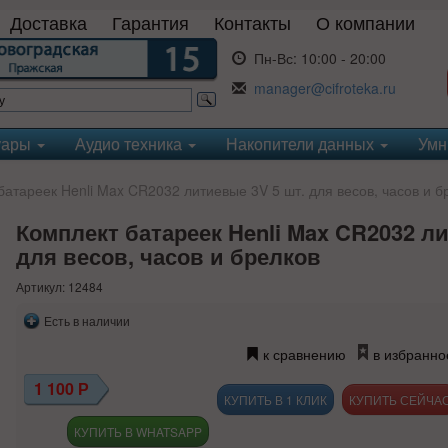
Доставка
Гарантия
Контакты
О компании
Пн-Вс:
10:00 - 20:00
manager@cifroteka.ru
уары
Аудио техника
Накопители данных
Умн
атареек Henli Max CR2032 литиевые 3V 5 шт. для весов, часов и б
Комплект батареек Henli Max CR2032 ли
для весов, часов и брелков
Артикул: 12484
Есть в наличии
к сравнению
в избранно
1 100
Р
КУПИТЬ В 1 КЛИК
КУПИТЬ В WHATSAPP