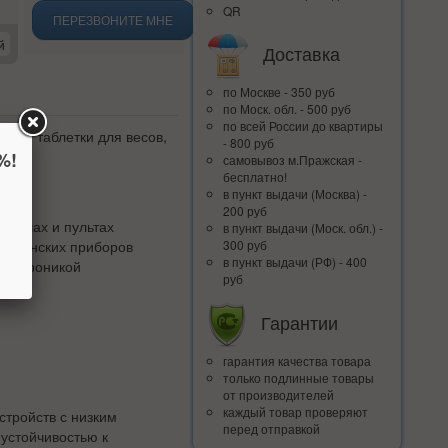
QR
ПЕРЕЗВОНИТЕ МНЕ
й
Доставка
по Москве - 350 руб
по Моск. обл. - 500 руб
по всей Росcии до квартиры
ейки таблетки для весов,
- 800 руб
%!
самовывоз м.Пражская -
бесплатно!
в пункт выдачи (Москва) -
200 руб
 ключах и пультах
в пункт выдачи (Моск. обл.) -
едицинских приборов
300 руб
в пункт выдачи (РФ) - 400
электроникой
руб
Гарантии
гарантия качества товара
только подлинные товары
от производителей
каждый товар проверяют
стройств с низким
перед отправкой
устойчивостью к