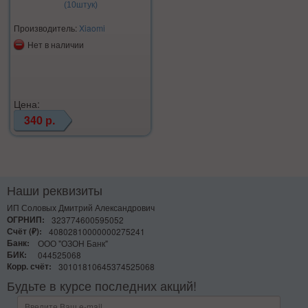
(10штук)
Производитель:
Xiaomi
Нет в наличии
Цена:
340 р.
Наши реквизиты
ИП Соловых Дмитрий Александрович
ОГРНИП:
323774600595052
Счёт (₽):
40802810000000275241
Банк:
ООО "ОЗОН Банк"
БИК:
044525068
Корр. счёт:
30101810645374525068
Будьте в курсе последних акций!