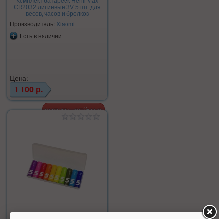
Комплект батареек Henli Max
CR2032 литиевые 3V 5 шт. для
весов, часов и брелков
Производитель:
Xiaomi
Есть в наличии
Цена:
1 100 р.
Батарейка Xiaomi AA Rainbow 5