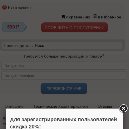
Нет в наличии
к сравнению
в избранное
530
Р
СООБЩИТЬ О ПОСТУПЛЕНИИ
Производитель:
Hoco
Требуется больше информации о товаре?
ПЕРЕЗВОНИТЕ МНЕ
Описание
Технические характеристики
Отзывы
Кабель USB HOCO X14 Times Speed — это надежный и
Для зарегистрированных пользователей
стильный аксессуар, предназначенный для зарядки и
скидка 20%!