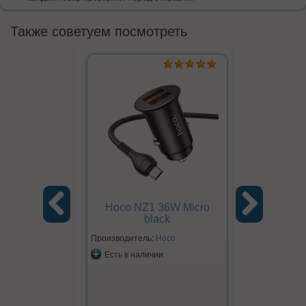
Также советуем посмотреть
Hoco NZ1 36W Micro
Hoco NZ
black
Previous
Next
Производитель:
Hoco
Производите
Есть в наличии
Есть в на