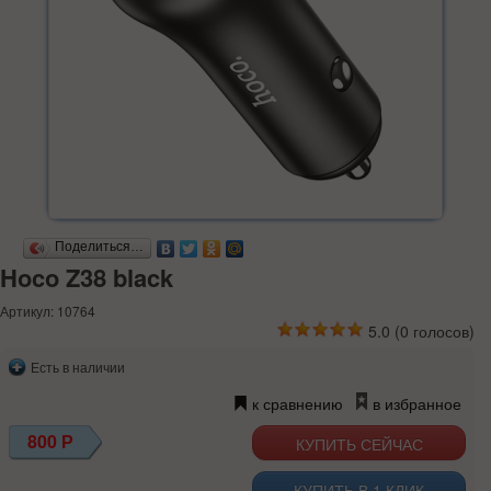
Поделиться…
Hoco Z38 black
Артикул: 10764
5.0
(
0
голосов)
Есть в наличии
к сравнению
в избранное
800
Р
КУПИТЬ В 1 КЛИК