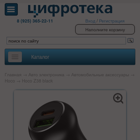
8 (925) 365-22-11
Вход
/
Регистрация
Наполните корзину
Каталог
Toggle
navigation
Главная
→
Авто электроника
→
Автомобильные аксессуары
→
Hoco
→ Hoco Z38 black