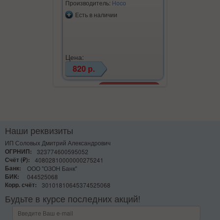
Производитель:
Hoco
Производите
Есть в наличии
Есть в на
Цена:
Цена:
820 р.
620 р.
Наши реквизиты
ИП Соловых Дмитрий Александрович
ОГРНИП:
323774600595052
Счёт (₽):
40802810000000275241
Банк:
ООО "ОЗОН Банк"
БИК:
044525068
Корр. счёт:
30101810645374525068
Будьте в курсе последних акций!