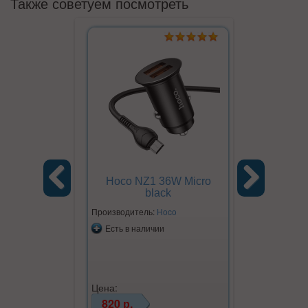
Также советуем посмотреть
Hoco NZ1 36W Micro
Hoco NZ
black
Previous
Next
Производитель:
Hoco
Производите
Есть в наличии
Есть в на
Цена:
Цена:
820 р.
620 р.