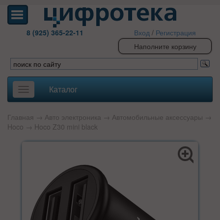
8 (925) 365-22-11
Вход
/
Регистрация
Наполните корзину
Каталог
Toggle
navigation
Главная
→
Авто электроника
→
Автомобильные аксессуары
→
Hoco
→ Hoco Z30 mini black