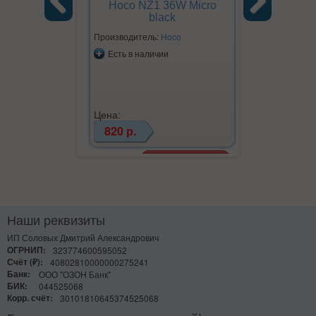
Hoco NZ1 36W Micro
Hoco NZ
black
Previous
Next
Производитель:
Hoco
Производите
Есть в наличии
Есть в на
Цена:
Цена:
820 р.
620 р.
Наши реквизиты
ИП Соловых Дмитрий Александрович
ОГРНИП:
323774600595052
Счёт (₽):
40802810000000275241
Банк:
ООО "ОЗОН Банк"
БИК:
044525068
Корр. счёт:
30101810645374525068