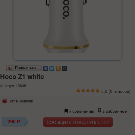
Поделиться…
Hoco Z1 white
Артикул: 10648
5.0
(
0
голосов)
Нет в наличии
к сравнению
в избранное
290
Р
СООБЩИТЬ О ПОСТУПЛЕНИИ