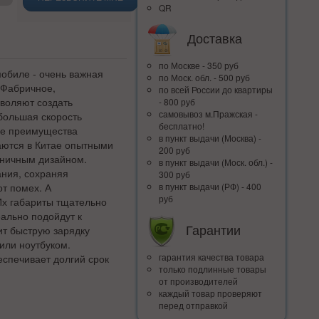
QR
Доставка
по Москве - 350 руб
обиле - очень важная
по Моск. обл. - 500 руб
 Фабричное,
по всей Росcии до квартиры
воляют создать
- 800 руб
самовывоз м.Пражская -
большая скорость
бесплатно!
се преимущества
в пункт выдачи (Москва) -
аются в Китае опытными
200 руб
оничным дизайном.
в пункт выдачи (Моск. обл.) -
ания, сохраняя
300 руб
от помех. А
в пункт выдачи (РФ) - 400
руб
Их габариты тщательно
еально подойдут к
Гарантии
ит быструю зарядку
или ноутбуком.
гарантия качества товара
еспечивает долгий срок
только подлинные товары
от производителей
каждый товар проверяют
перед отправкой