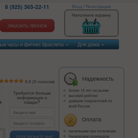
8 (925) 365-22-11
Вход
/
Регистрация
Наполните корзину
ЗАКАЗАТЬ ЗВОНОК
ые часы и фитнес браслеты
Для дома
Надежность
5.0
(
0
голосов)
более 15 лет на рынке
Требуется больше
высокий рейтинг
информации о
доверие покупателей по
е
товаре?
всей России
Оплата
наличными при получении
банковским переводом
ПЕРЕЗВОНИТЕ МНЕ