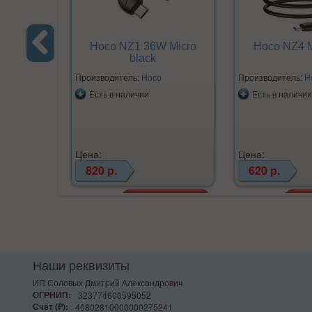
Hoco NZ1 36W Micro
Hoco NZ4 M
black
Previous
Производитель:
Hoco
Производитель:
H
Есть в наличии
Есть в наличии
Цена:
Цена:
820 р.
620 р.
Наши реквизиты
ИП Соловых Дмитрий Александрович
ОГРНИП:
323774600595052
Счёт (₽):
40802810000000275241