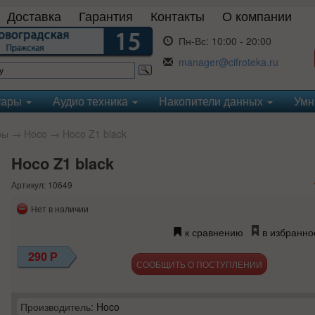
Доставка
Гарантия
Контакты
О компании
Пн-Вс:
10:00 - 20:00
manager@cifroteka.ru
уары
Аудио техника
Накопители данных
Умн
ры
→
Hoco
→ Hoco Z1 black
Hoco Z1 black
Артикул: 10649
Нет в наличии
к сравнению
в избранно
290
Р
СООБЩИТЬ О ПОСТУПЛЕНИИ
Производитель:
Hoco