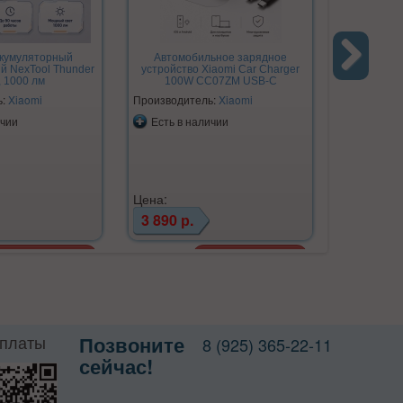
ккумуляторный
Автомобильное зарядное
Машинка д
й NexTool Thunder
устройство Xiaomi Car Charger
Xiaomi Mi
, 1000 лм
100W CC07ZM USB-C
Remo
Next
ак
ь:
Xiaomi
Производитель:
Xiaomi
Производи
ичии
Есть в наличии
Есть в 
Цена:
Цена:
3 890 р.
1 690 р
оплаты
Позвоните
8 (925) 365-22-11
сейчас!