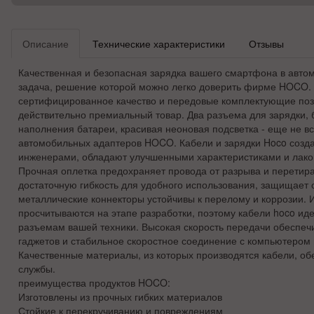
Описание
Технические характеристики
Отзывы
Качественная и безопасная зарядка вашего смартфона в автом
задача, решение которой можно легко доверить фирме HOCO.
сертифицированное качество и передовые комплектующие поз
действительно премиальный товар. Два разъема для зарядки, 
наполнения батареи, красивая неоновая подсветка - еще не в
автомобильных адаптеров HOCO. Кабели и зарядки Hoco созд
инженерами, обладают улучшенными характеристиками и лак
Прочная оплетка предохраняет провода от разрыва и перетир
достаточную гибкость для удобного использования, защищает 
металлические коннекторы устойчивы к перелому и коррозии. 
просчитываются на этапе разработки, поэтому кабели hoco ид
разъемам вашей техники. Высокая скорость передачи обеспеч
гаджетов и стабильное скоростное соединение с компьютером 
Качественные материалы, из которых производятся кабели, об
службы.
преимущества продуктов HOCO:
Изготовлены из прочных гибких материалов
Стойкие к перекручиванию и повреждениям