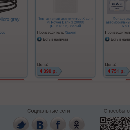
Портативный аккумулятор Xiaomi
Фонарь а
icro gray
Mi Power Bank 3 20000
автомобильны
(PLM18ZM), белый
6 в 1
oco
Производитель:
Xiaomi
Производител
Есть в наличии
Есть в нал
Цена:
Цена:
4 390 р.
4 751 р.
Социальные сети
Способы 