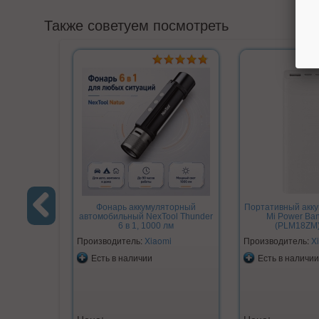
Также советуем посмотреть
Фонарь аккумуляторный
Портативный акку
автомобильный NexTool Thunder
Mi Power Ba
6 в 1, 1000 лм
(PLM18ZM)
Previous
Производитель:
Xiaomi
Производитель:
X
Есть в наличии
Есть в наличии
Цена:
Цена: