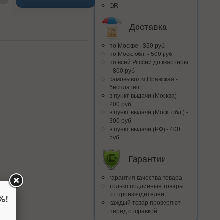
QR
Доставка
по Москве - 350 руб
по Моск. обл. - 500 руб
по всей Росcии до квартиры
- 800 руб
самовывоз м.Пражская -
бесплатно!
в пункт выдачи (Москва) -
200 руб
в пункт выдачи (Моск. обл.) -
300 руб
в пункт выдачи (РФ) - 400
руб
Гарантии
гарантия качества товара
только подлинные товары
от производителей
%!
каждый товар проверяют
перед отправкой