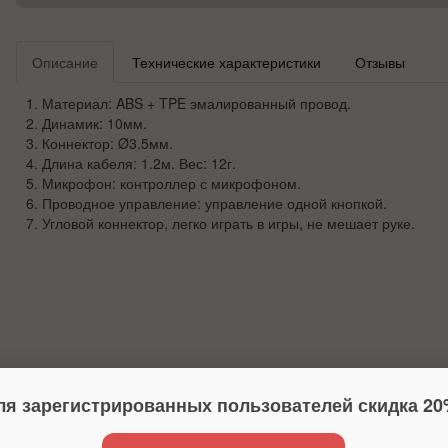
Описание
Технические характеристики
Отзывы
1. Материал: ABS + TPE эмалированный провод.
2. Динамик: 10мм.
3. Коннектор: Ø3.5мм.
4. Длина кабеля: 1.2м. Вес: 12г.
5. Микрофон: контроллер с микрофоном.
6. Проводное управление: управление одной кнопкой.
7. Угловой коннектор, легко играть в игры, не мешает руке.
ля зарегистрированных пользователей скидка 20