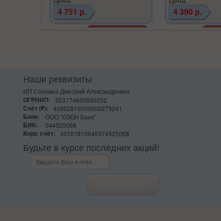
4 751 р.
4 390 р.
Наши реквизиты
ИП Соловых Дмитрий Александрович
ОГРНИП:
323774600595052
Счёт (₽):
40802810000000275241
Банк:
ООО "ОЗОН Банк"
БИК:
044525068
Корр. счёт:
30101810645374525068
Будьте в курсе последних акций!