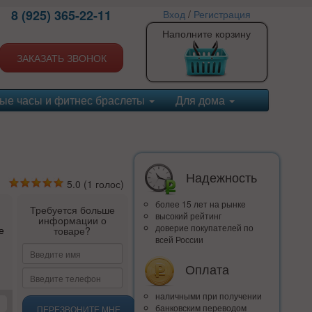
8 (925) 365-22-11
Вход
/
Регистрация
Наполните корзину
ЗАКАЗАТЬ ЗВОНОК
ые часы и фитнес браслеты
Для дома
Надежность
5.0
(
1
голос)
более 15 лет на рынке
Требуется больше
высокий рейтинг
информации о
доверие покупателей по
е
товаре?
всей России
Оплата
наличными при получении
банковским переводом
ПЕРЕЗВОНИТЕ МНЕ