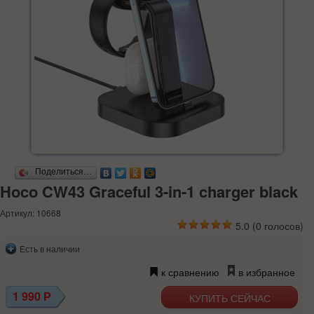
Поделиться…
Hoco CW43 Graceful 3-in-1 charger black
Артикул: 10668
5.0
(
0
голосов)
Есть в наличии
к сравнению
в избранное
1 990
Р