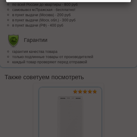
по всей Росcии до квартиры - 800 руб
самовывоз м.Пражская - бесплатно!
в пункт выдачи (Москва) - 200 руб
в пункт выдачи (Моск. обл.) - 300 руб
в пункт выдачи (РФ) - 400 руб
Гарантии
гарантия качества товара
только подлинные товары от производителей
каждый товар проверяют перед отправкой
Также советуем посмотреть